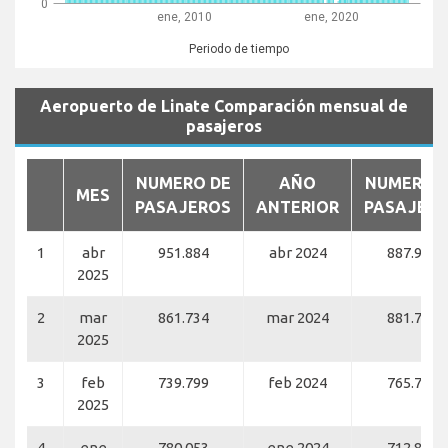
0
ene, 2010
ene, 2020
Periodo de tiempo
Aeropuerto de Linate Comparación mensual de
pasajeros
NUMERO DE
AÑO
NUMERO 
MES
PASAJEROS
ANTERIOR
PASAJER
1
abr
951.884
abr 2024
887.940
2025
2
mar
861.734
mar 2024
881.706
2025
3
feb
739.799
feb 2024
765.729
2025
4
ene
780.053
ene 2024
712.812