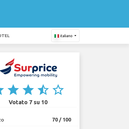
OTEL
italiano
ar
star
star
star_half
star_border
Votato 7 su 10
70 / 100
ZO