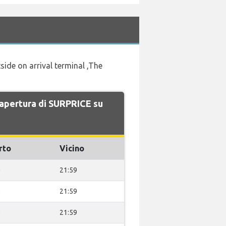
side on arrival terminal ,The
i apertura di SURPRICE su
rto
Vicino
0
21:59
0
21:59
0
21:59