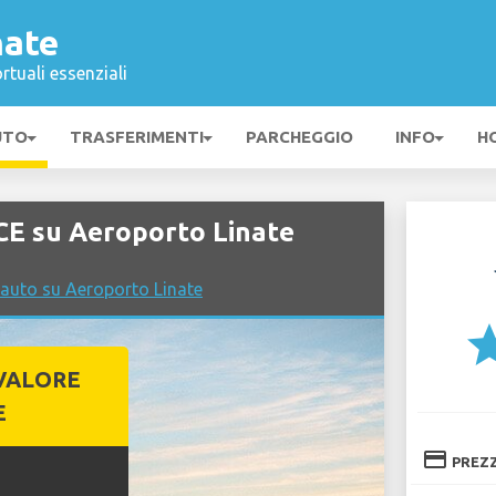
nate
rtuali essenziali
UTO
TRASFERIMENTI
PARCHEGGIO
INFO
H
CE su Aeroporto Linate
 auto su Aeroporto Linate
st
VALORE
E
credit_card
PREZ