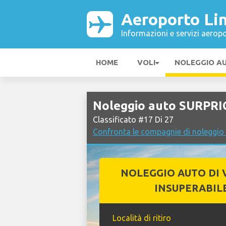
Aeroporto Li
Informazioni e servizi aeropo
HOME
VOLI
NOLEGGIO A
Noleggio auto SURPRI
Classificato #17 Di 27
Confronta le compagnie di noleggio
NOLEGGIO AUTO DI 
INSUPERABIL
Località di ritiro