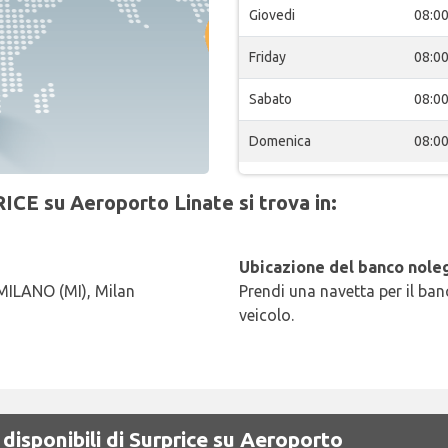
Giovedi
08:0
Friday
08:0
Sabato
08:0
Domenica
08:0
ICE su Aeroporto Linate si trova in:
Ubicazione del banco noleg
 MILANO (MI), Milan
Prendi una navetta per il banc
veicolo.
disponibili di Surprice su Aeroporto