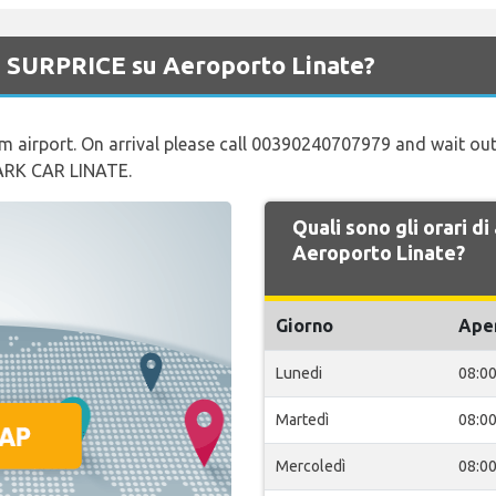
di SURPRICE su Aeroporto Linate?
m airport. On arrival please call 00390240707979 and wait out
PARK CAR LINATE.
Quali sono gli orari d
Aeroporto Linate?
Giorno
Ape
Lunedi
08:0
Martedì
08:0
Mercoledì
08:0