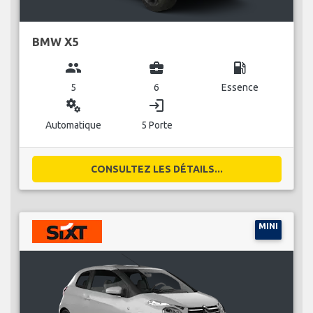
BMW X5
group
business_center
local_gas_station
5
6
Essence
miscellaneous_services
login
Automatique
5 Porte
CONSULTEZ LES DÉTAILS...
MINI