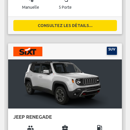
Manuelle
5 Porte
CONSULTEZ LES DÉTAILS...
SUV
JEEP RENEGADE
group
business_center
local_gas_station