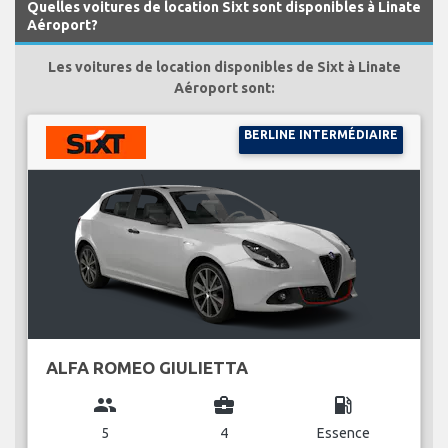
Quelles voitures de location Sixt sont disponibles à Linate
Aéroport?
Les voitures de location disponibles de Sixt à Linate
Aéroport sont:
BERLINE INTERMÉDIAIRE
ALFA ROMEO GIULIETTA
group
business_center
local_gas_station
5
4
Essence