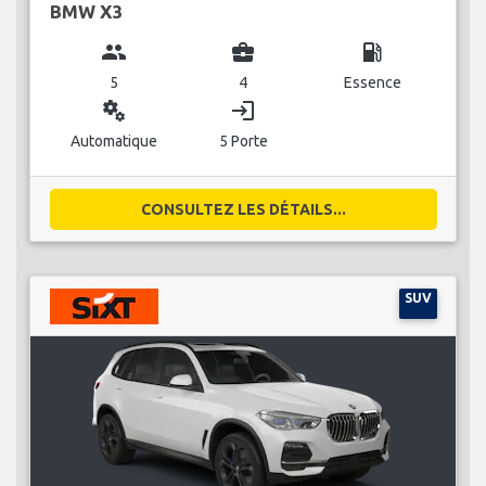
BMW X3
group
business_center
local_gas_station
5
4
Essence
miscellaneous_services
login
Automatique
5 Porte
CONSULTEZ LES DÉTAILS...
SUV