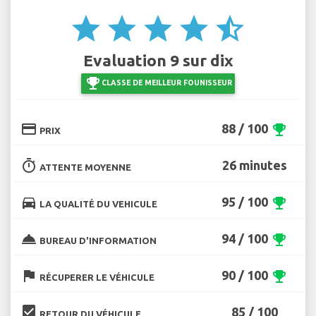
star
star
star
star
star_half
Evaluation 9 sur dix
emoji_events
CLASSE DE MEILLEUR FOUNISSEUR
credit_card
88 / 100
emoji_events
PRIX
timer
26 minutes
ATTENTE MOYENNE
directions_car
95 / 100
emoji_events
LA QUALITÉ DU VEHICULE
room_service
94 / 100
emoji_events
BUREAU D'INFORMATION
flag
90 / 100
emoji_events
RÉCUPERER LE VÉHICULE
beenhere
85 / 100
RETOUR DU VÉHICULE