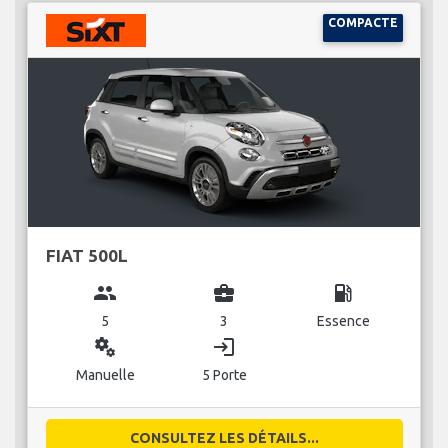
COMPACTE
FIAT 500L
group
business_center
local_gas_station
5
3
Essence
miscellaneous_services
login
Manuelle
5 Porte
CONSULTEZ LES DÉTAILS...