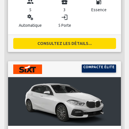
group
business_center
local_gas_station
5
3
Essence
miscellaneous_services
login
Automatique
5 Porte
CONSULTEZ LES DÉTAILS...
COMPACTE ÉLITE