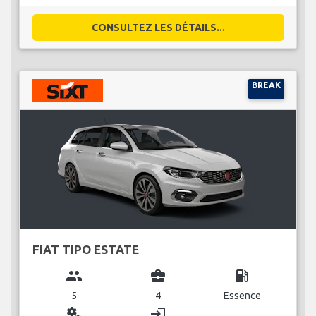
CONSULTEZ LES DÉTAILS...
BREAK
FIAT TIPO ESTATE
group
business_center
local_gas_station
5
4
Essence
miscellaneous_services
login