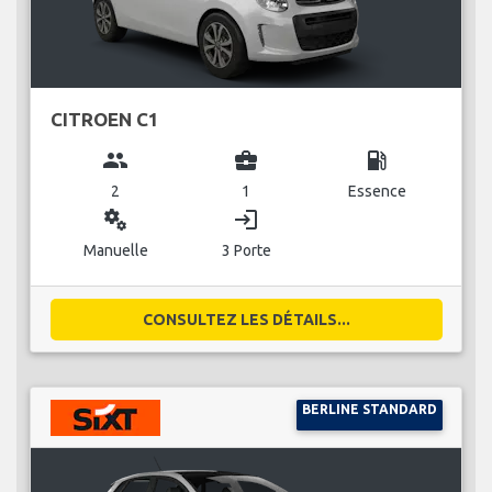
CITROEN C1
group
business_center
local_gas_station
2
1
Essence
miscellaneous_services
login
Manuelle
3 Porte
CONSULTEZ LES DÉTAILS...
BERLINE STANDARD