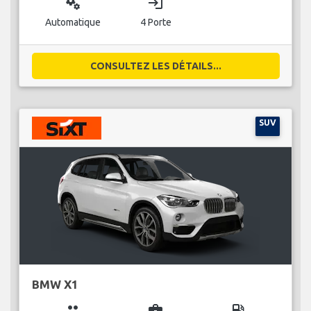
miscellaneous_services
login
Automatique
4 Porte
CONSULTEZ LES DÉTAILS...
SUV
BMW X1
group
business_center
local_gas_station