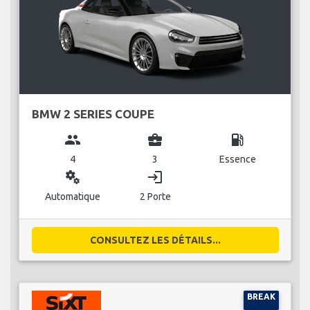
BMW 2 SERIES COUPE
group
business_center
local_gas_station
4
3
Essence
miscellaneous_services
login
Automatique
2 Porte
CONSULTEZ LES DÉTAILS...
BREAK