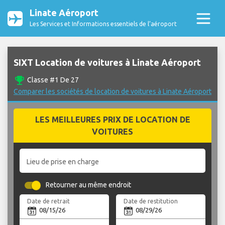
Linate Aéroport
Les Services et Informations essentiels de l’aéroport
SIXT Location de voitures à Linate Aéroport
emoji_events
Classe #1 De 27
Comparer les sociétés de location de voitures à Linate Aéroport
LES MEILLEURES PRIX DE LOCATION DE
VOITURES
Lieu de prise en charge
Retourner au même endroit
Date de retrait
Date de restitution