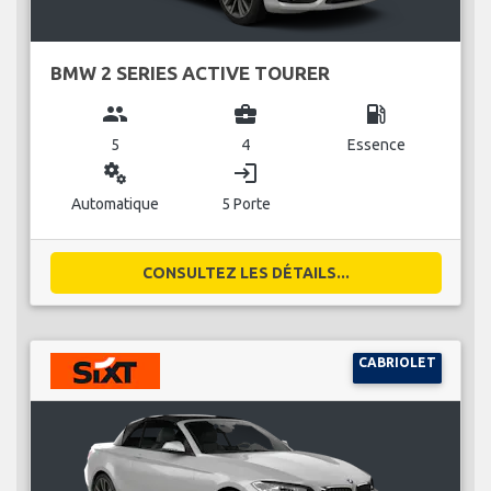
BMW 2 SERIES ACTIVE TOURER
group
business_center
local_gas_station
5
4
Essence
miscellaneous_services
login
Automatique
5 Porte
CONSULTEZ LES DÉTAILS...
CABRIOLET