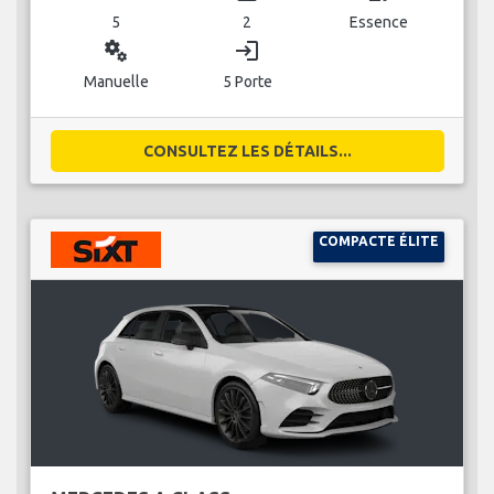
5
2
Essence
miscellaneous_services
login
Manuelle
5 Porte
CONSULTEZ LES DÉTAILS...
COMPACTE ÉLITE