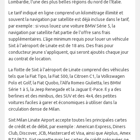
Lombardie, l'une des plus belles régions du nord de l'Italie.
Le tarif indiqué en ligne comprend un kilométrage illimité et
souvent la navigation par satellite est déjà incluse dans le tarif,
par exemple : si vous louez une voiture BMW Série 5, la
navigation par satellite fait partie de l'offre sans frais
supplémentaires. L'âge minimum requis pour louer un véhicule
Sixt à l'aéroport de Linate est de 18 ans. Des frais pour
conducteur jeune s'appliquent, qui seront ajoutés chaque jour
au contrat de location.
La flotte de Sixt à l'aéroport de Linate comprend des véhicules
tels que la Fiat Tipo, la Fiat 500, la Citroen C1, la Volkswagen
Polo et Golf, la Fiat Quobo, l'Alfa Romeo Giulietta, les BMW
Série 1 à 5, la Jeep Renegade et la Jaguar E-Pace. Il y a des
berlines et des minibus, des SUV et des 4x4, des petites
voitures faciles à garer et économiques à utiliser dans la
circulation dense de Milan.
Sixt Milan Linate Airport accepte toutes les principales cartes
de crédit et de débit, par exemple : American Express, Diners
Club, Discover, JCB, Mastercard et Visa, ainsi que Airplus, Amex
BTA/iBTA. Sixt regrette mais les cartes de crédit prépayées ne