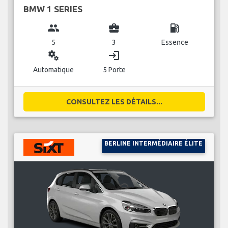
BMW 1 SERIES
group
business_center
local_gas_station
5
3
Essence
miscellaneous_services
login
Automatique
5 Porte
CONSULTEZ LES DÉTAILS...
BERLINE INTERMÉDIAIRE ÉLITE