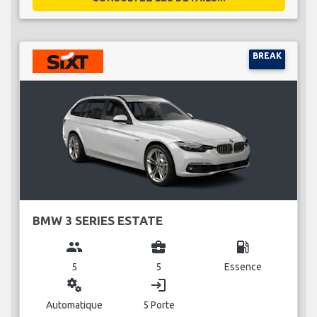
BREAK
BMW 3 SERIES ESTATE
group
business_center
local_gas_station
5
5
Essence
miscellaneous_services
login
Automatique
5 Porte