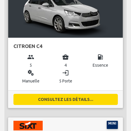
CITROEN C4
group
business_center
local_gas_station
5
4
Essence
miscellaneous_services
login
Manuelle
5 Porte
CONSULTEZ LES DÉTAILS...
MINI