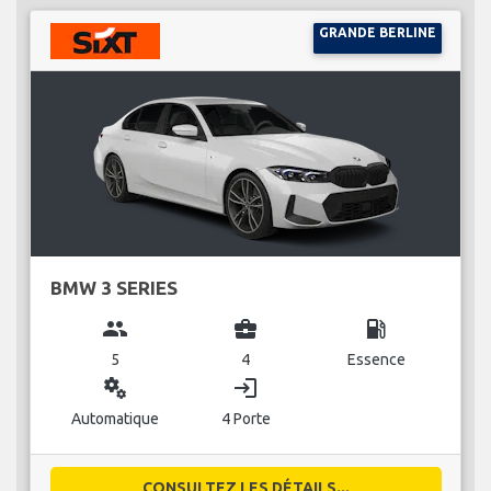
GRANDE BERLINE
BMW 3 SERIES
group
business_center
local_gas_station
5
4
Essence
miscellaneous_services
login
Automatique
4 Porte
CONSULTEZ LES DÉTAILS...