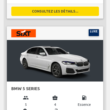
CONSULTEZ LES DÉTAILS...
LUXE
BMW 5 SERIES
group
business_center
local_gas_station
5
4
Essence