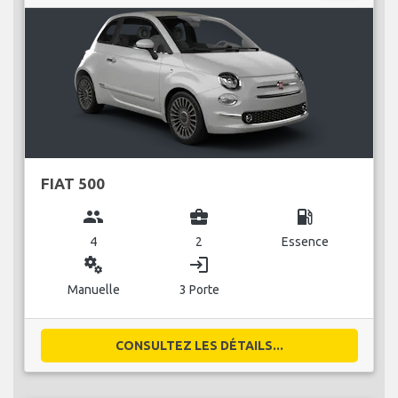
FIAT 500
group
business_center
local_gas_station
4
2
Essence
miscellaneous_services
login
Manuelle
3 Porte
CONSULTEZ LES DÉTAILS...