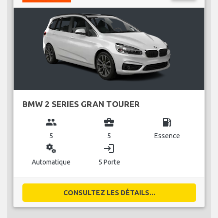
BMW 2 SERIES GRAN TOURER
group
business_center
local_gas_station
5
5
Essence
miscellaneous_services
login
Automatique
5 Porte
CONSULTEZ LES DÉTAILS...