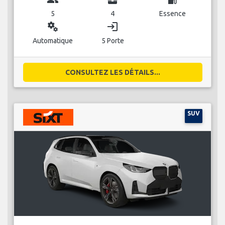
5
4
Essence
miscellaneous_services
login
Automatique
5 Porte
CONSULTEZ LES DÉTAILS...
SUV