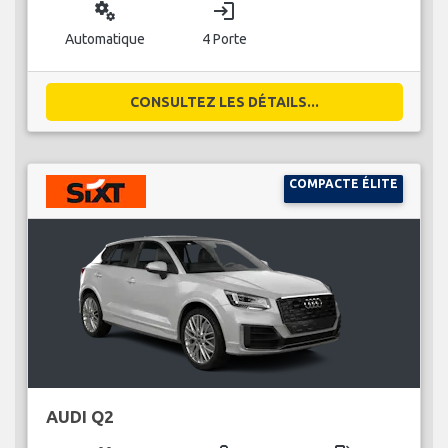
miscellaneous_services
login
Automatique
4 Porte
CONSULTEZ LES DÉTAILS...
COMPACTE ÉLITE
AUDI Q2