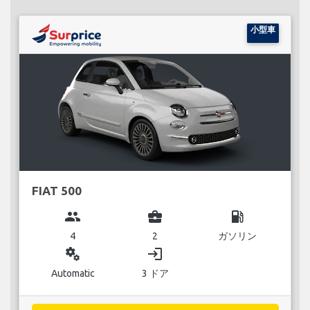
小型車
FIAT 500
group
business_center
local_gas_station
4
2
ガソリン
miscellaneous_services
login
Automatic
3 ドア