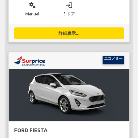
miscellaneous_services
login
Manual
5 ドア
詳細表示...
エコノミー
FORD FIESTA