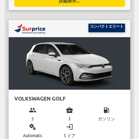
詳細表示...
コンパクトエリート
VOLKSWAGEN GOLF
group
business_center
local_gas_station
5
3
ガソリン
miscellaneous_services
login
Automatic
5 ドア