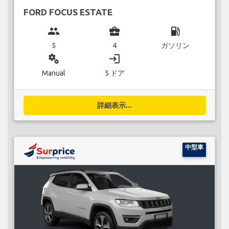
FORD FOCUS ESTATE
group
business_center
local_gas_station
5
4
ガソリン
miscellaneous_services
login
Manual
5 ドア
詳細表示...
中型車