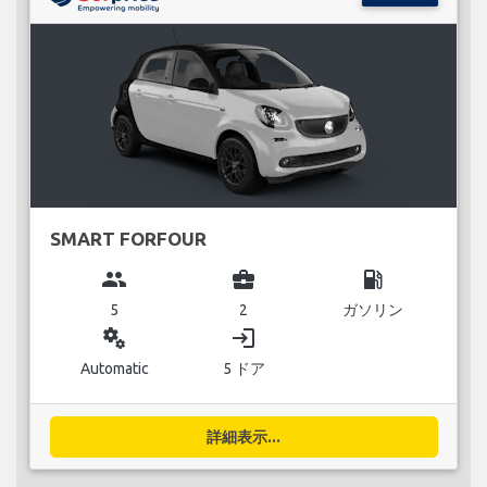
SMART FORFOUR
group
business_center
local_gas_station
5
2
ガソリン
miscellaneous_services
login
Automatic
5 ドア
詳細表示...