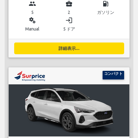
group
business_center
local_gas_station
5
2
ガソリン
miscellaneous_services
login
Manual
5 ドア
詳細表示...
コンパクト