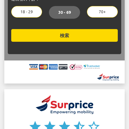
18 - 29
70+
30 - 69
検索
star
star
star
star_half
star_border