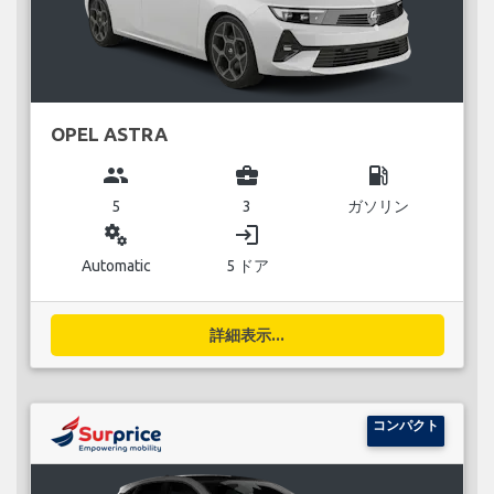
OPEL ASTRA
group
business_center
local_gas_station
5
3
ガソリン
miscellaneous_services
login
Automatic
5 ドア
詳細表示...
コンパクト