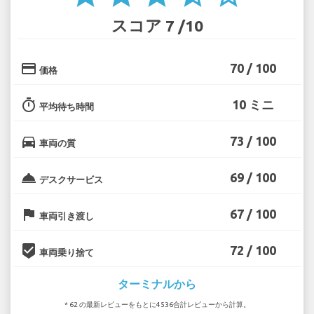
スコア 7 /10
credit_card
70 / 100
価格
timer
10 ミニ
平均待ち時間
directions_car
73 / 100
車両の質
room_service
69 / 100
デスクサービス
flag
67 / 100
車両引き渡し
beenhere
72 / 100
車両乗り捨て
ターミナルから
* 62 の最新レビューをもとに4536合計レビューから計算。