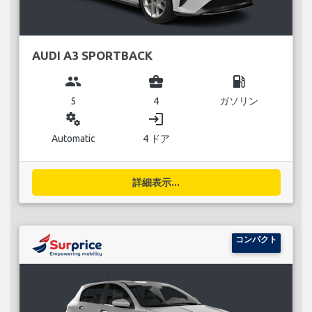
AUDI A3 SPORTBACK
group
business_center
local_gas_station
5
4
ガソリン
miscellaneous_services
login
Automatic
4 ドア
詳細表示...
コンパクト