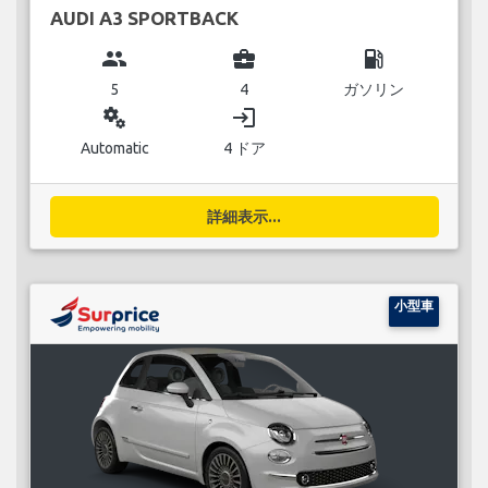
AUDI A3 SPORTBACK
group
business_center
local_gas_station
5
4
ガソリン
miscellaneous_services
login
Automatic
4 ドア
詳細表示...
小型車