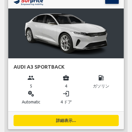
AUDI A3 SPORTBACK
group
business_center
local_gas_station
5
4
ガソリン
miscellaneous_services
login
Automatic
4 ドア
詳細表示...