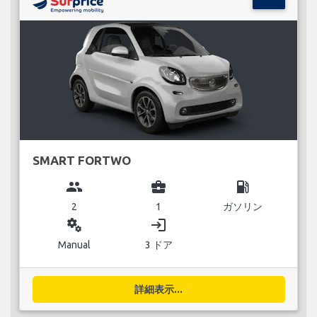
SMART FORTWO
group
business_center
local_gas_station
2
1
ガソリン
miscellaneous_services
login
Manual
3 ドア
詳細表示...