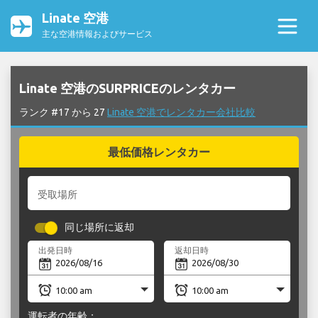
Linate 空港
主な空港情報およびサービス
Linate 空港のSURPRICEのレンタカー
ランク #17 から 27
Linate 空港でレンタカー会社比較
最低価格レンタカー
受取場所
同じ場所に返却
出発日時
返却日時
運転者の年齢：