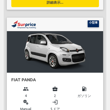
詳細表示...
小型車
FIAT PANDA
group
business_center
local_gas_station
4
2
ガソリン
miscellaneous_services
login
Manual
5 ドア