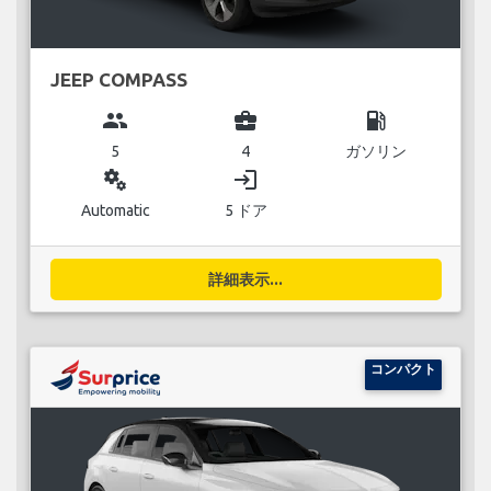
JEEP COMPASS
group
business_center
local_gas_station
5
4
ガソリン
miscellaneous_services
login
Automatic
5 ドア
詳細表示...
コンパクト