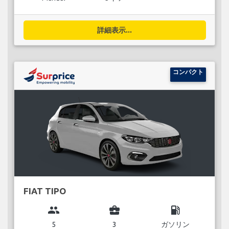
詳細表示...
コンパクト
FIAT TIPO
group
business_center
local_gas_station
5
3
ガソリン