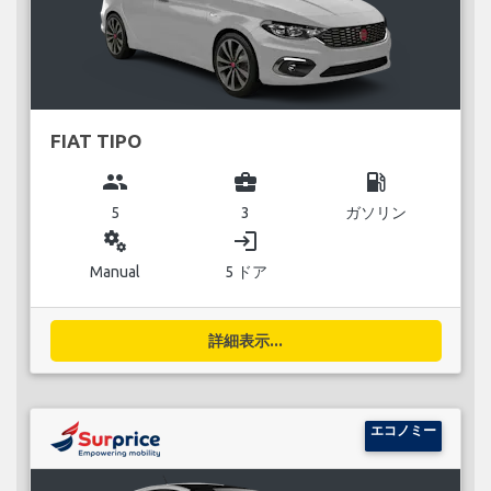
FIAT TIPO
group
business_center
local_gas_station
5
3
ガソリン
miscellaneous_services
login
Manual
5 ドア
詳細表示...
エコノミー