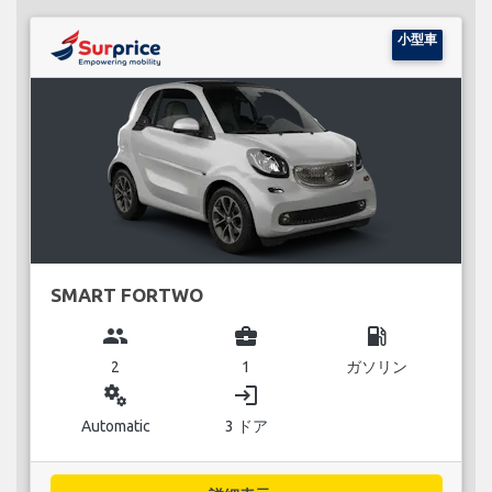
小型車
SMART FORTWO
group
business_center
local_gas_station
2
1
ガソリン
miscellaneous_services
login
Automatic
3 ドア