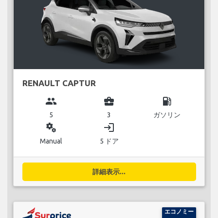
RENAULT CAPTUR
group
business_center
local_gas_station
5
3
ガソリン
miscellaneous_services
login
Manual
5 ドア
詳細表示...
エコノミー