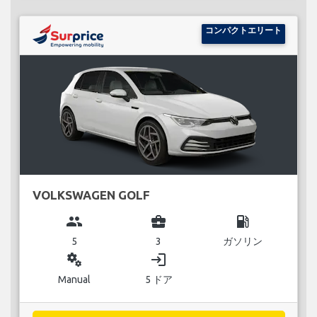
コンパクトエリート
VOLKSWAGEN GOLF
group
business_center
local_gas_station
5
3
ガソリン
miscellaneous_services
login
Manual
5 ドア