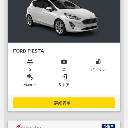
FORD FIESTA
group
business_center
local_gas_station
5
2
ガソリン
miscellaneous_services
login
Manual
5 ドア
詳細表示...
小型車