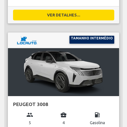
VER DETALHES...
TAMANHO INTERMÉDIO
PEUGEOT 3008
group
business_center
local_gas_station
5
4
Gasolina