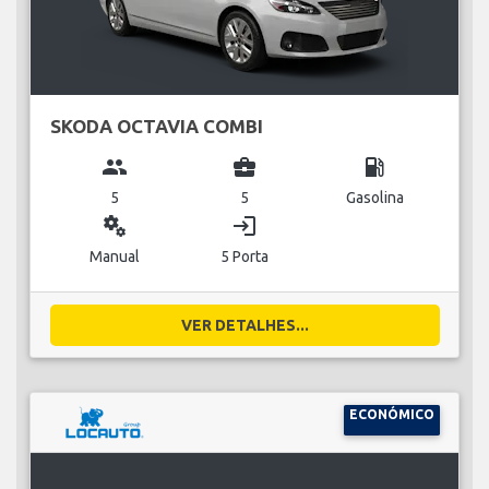
SKODA OCTAVIA COMBI
group
business_center
local_gas_station
5
5
Gasolina
miscellaneous_services
login
Manual
5 Porta
VER DETALHES...
ECONÓMICO