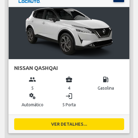
NISSAN QASHQAI
group
business_center
local_gas_station
5
4
Gasolina
miscellaneous_services
login
Automático
5 Porta
VER DETALHES...