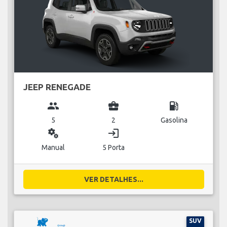
JEEP RENEGADE
group
business_center
local_gas_station
5
2
Gasolina
miscellaneous_services
login
Manual
5 Porta
VER DETALHES...
SUV