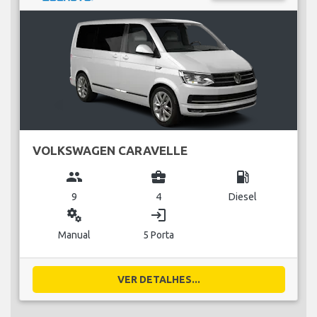
VOLKSWAGEN CARAVELLE
group
business_center
local_gas_station
9
4
Diesel
miscellaneous_services
login
Manual
5 Porta
VER DETALHES...