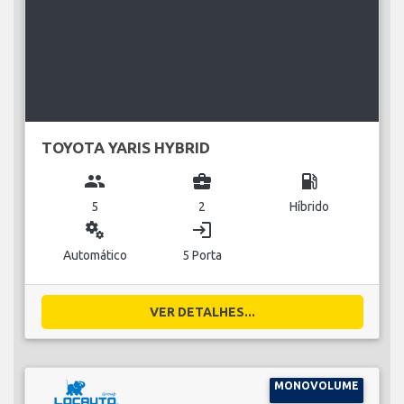
TOYOTA YARIS HYBRID
group
business_center
local_gas_station
5
2
Híbrido
miscellaneous_services
login
Automático
5 Porta
VER DETALHES...
MONOVOLUME