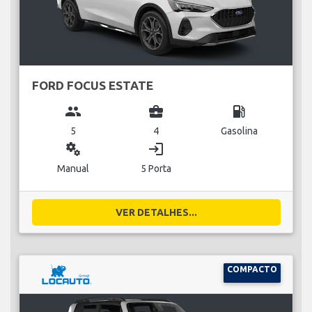
FORD FOCUS ESTATE
group
business_center
local_gas_station
5
4
Gasolina
miscellaneous_services
login
Manual
5 Porta
VER DETALHES...
COMPACTO