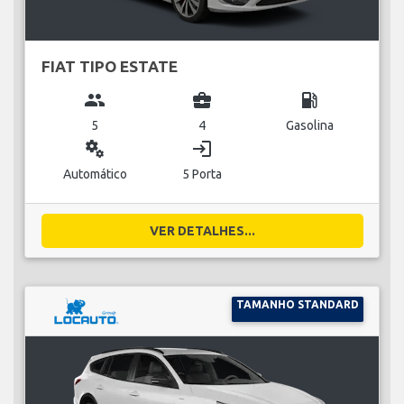
FIAT TIPO ESTATE
group
business_center
local_gas_station
5
4
Gasolina
miscellaneous_services
login
Automático
5 Porta
VER DETALHES...
TAMANHO STANDARD