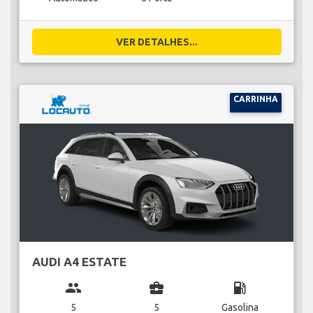
VER DETALHES...
CARRINHA
AUDI A4 ESTATE
group
business_center
local_gas_station
5
5
Gasolina