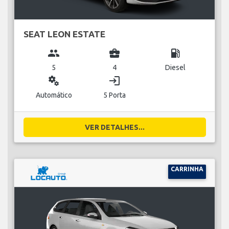
SEAT LEON ESTATE
group
business_center
local_gas_station
5
4
Diesel
miscellaneous_services
login
Automático
5 Porta
VER DETALHES...
CARRINHA