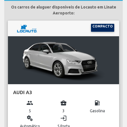
Os carros de aluguer disponíveis de Locauto em Linate
Aeroporto:
COMPACTO
AUDI A3
group
business_center
local_gas_station
5
3
Gasolina
miscellaneous_services
login
Automático
5 Porta