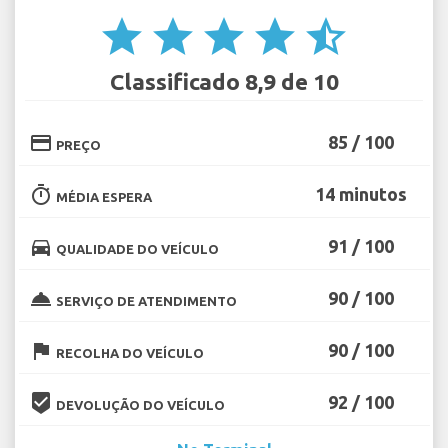
star
star
star
star
star_half
Classificado 8,9 de 10
credit_card
85 / 100
PREÇO
timer
14 minutos
MÉDIA ESPERA
directions_car
91 / 100
QUALIDADE DO VEÍCULO
room_service
90 / 100
SERVIÇO DE ATENDIMENTO
flag
90 / 100
RECOLHA DO VEÍCULO
beenhere
92 / 100
DEVOLUÇÃO DO VEÍCULO