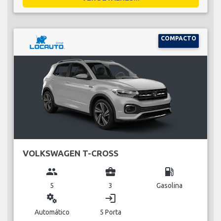
COMPACTO
VOLKSWAGEN T-CROSS
group
business_center
local_gas_station
5
3
Gasolina
miscellaneous_services
login
Automático
5 Porta