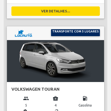
VER DETALHES...
TRANSPORTE COM 5 LUGARES
VOLKSWAGEN TOURAN
group
business_center
local_gas_station
5
4
Gasolina