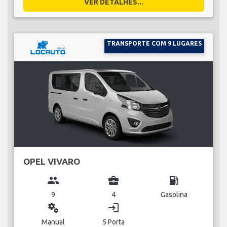
VER DETALHES...
TRANSPORTE COM 9 LUGARES
OPEL VIVARO
group
business_center
local_gas_station
9
4
Gasolina
miscellaneous_services
login
Manual
5 Porta