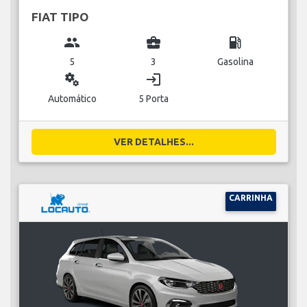
FIAT TIPO
group
business_center
local_gas_station
5
3
Gasolina
miscellaneous_services
login
Automático
5 Porta
VER DETALHES...
CARRINHA