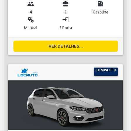
group
business_center
local_gas_station
4
2
Gasolina
miscellaneous_services
login
Manual
5 Porta
VER DETALHES...
COMPACTO