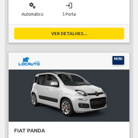
miscellaneous_services
login
Automático
5 Porta
VER DETALHES...
MINI
FIAT PANDA