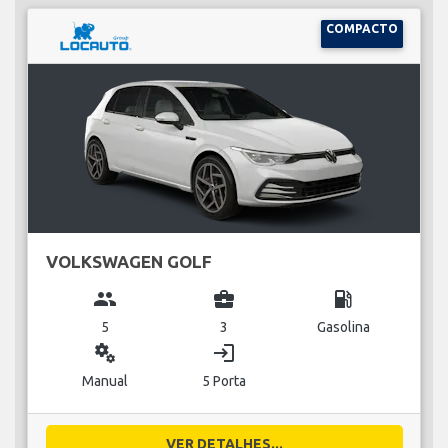
COMPACTO
VOLKSWAGEN GOLF
group
business_center
local_gas_station
5
3
Gasolina
miscellaneous_services
login
Manual
5 Porta
VER DETALHES...