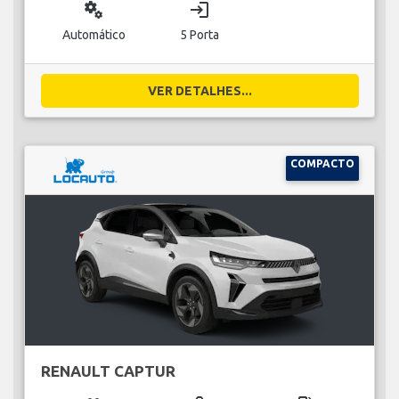
miscellaneous_services
login
Automático
5 Porta
VER DETALHES...
COMPACTO
RENAULT CAPTUR