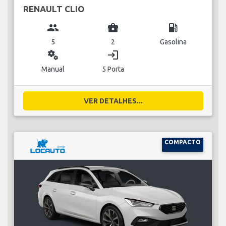
RENAULT CLIO
group
business_center
local_gas_station
5
2
Gasolina
miscellaneous_services
login
Manual
5 Porta
VER DETALHES...
COMPACTO