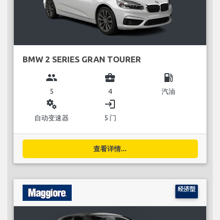
BMW 2 SERIES GRAN TOURER
group
business_center
local_gas_station
5
4
汽油
miscellaneous_services
login
自动变速器
5 门
查看详情...
经济型