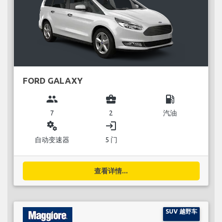
FORD GALAXY
group
business_center
local_gas_station
7
2
汽油
miscellaneous_services
login
自动变速器
5 门
查看详情...
SUV 越野车