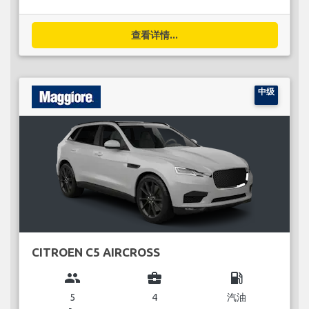
查看详情...
中级
CITROEN C5 AIRCROSS
group
business_center
local_gas_station
5
4
汽油