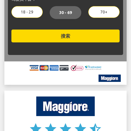
18 - 29
70+
30 - 69
搜索
star
star
star
star
star_half