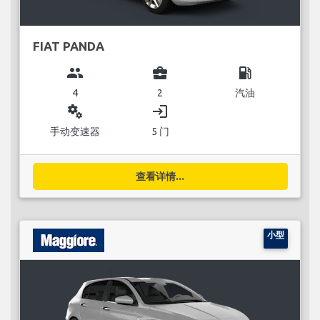
FIAT PANDA
group
business_center
local_gas_station
4
2
汽油
miscellaneous_services
login
手动变速器
5 门
查看详情...
小型