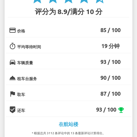
评分为 8.9/满分 10 分
credit_card
85 / 100
价格
timer
19 分钟
平均等待时间
directions_car
93 / 100
车辆质量
room_service
90 / 100
租车台服务
flag
87 / 100
取车
beenhere
93 / 100
emoji_events
还车
在航站楼
* 根据总共 3112 条评论中的 13 条最新评论计算得出。