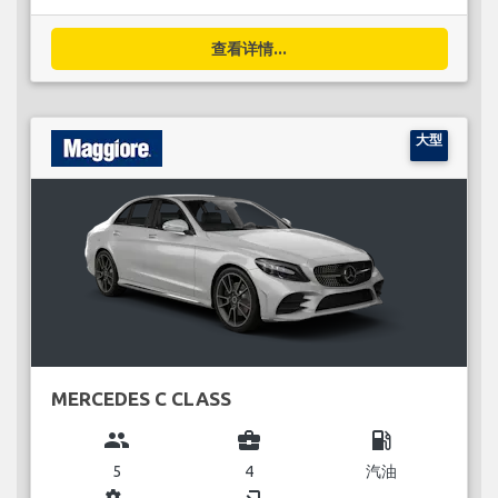
查看详情...
大型
MERCEDES C CLASS
group
business_center
local_gas_station
5
4
汽油