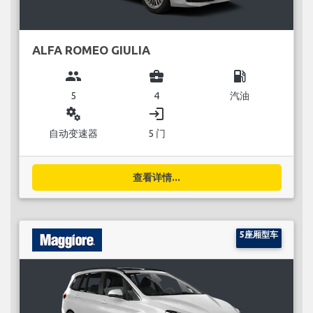
ALFA ROMEO GIULIA
group
business_center
local_gas_station
5
4
汽油
miscellaneous_services
login
自动变速器
5 门
查看详情...
5座厢型车