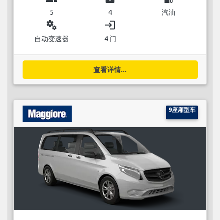
5
4
汽油
miscellaneous_services
login
自动变速器
4 门
查看详情...
9座厢型车