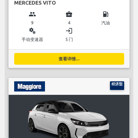
MERCEDES VITO
group
business_center
local_gas_station
9
4
汽油
miscellaneous_services
login
手动变速器
5 门
查看详情...
经济型