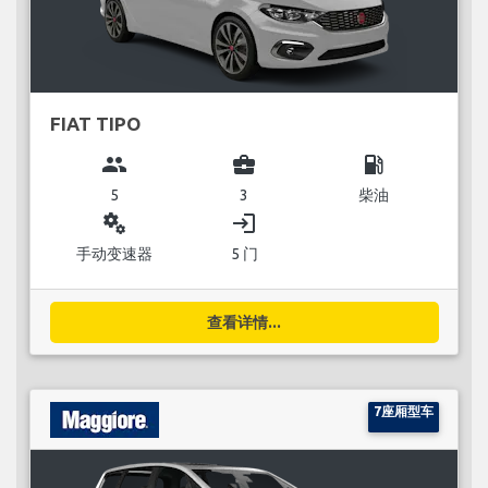
FIAT TIPO
group
business_center
local_gas_station
5
3
柴油
miscellaneous_services
login
手动变速器
5 门
查看详情...
7座厢型车