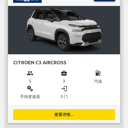
CITROEN C3 AIRCROSS
group
business_center
local_gas_station
5
3
汽油
miscellaneous_services
login
手动变速器
5 门
查看详情...