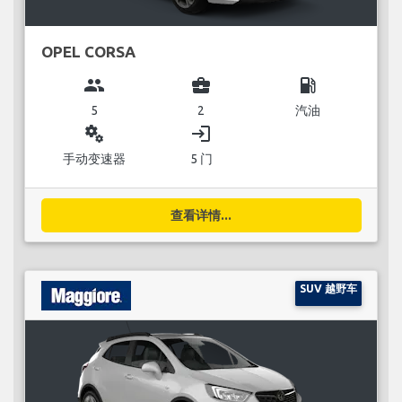
OPEL CORSA
group
business_center
local_gas_station
5
2
汽油
miscellaneous_services
login
手动变速器
5 门
查看详情...
SUV 越野车