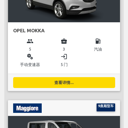
OPEL MOKKA
group
business_center
local_gas_station
5
3
汽油
miscellaneous_services
login
手动变速器
5 门
查看详情...
9座厢型车