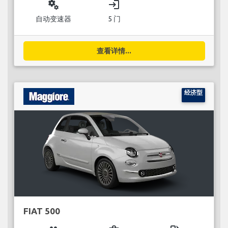
miscellaneous_services
login
自动变速器
5 门
查看详情...
经济型
FIAT 500