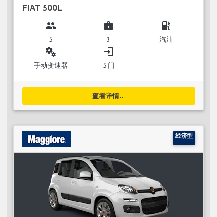
FIAT 500L
group
business_center
local_gas_station
5
3
汽油
miscellaneous_services
login
手动变速器
5 门
查看详情...
经济型