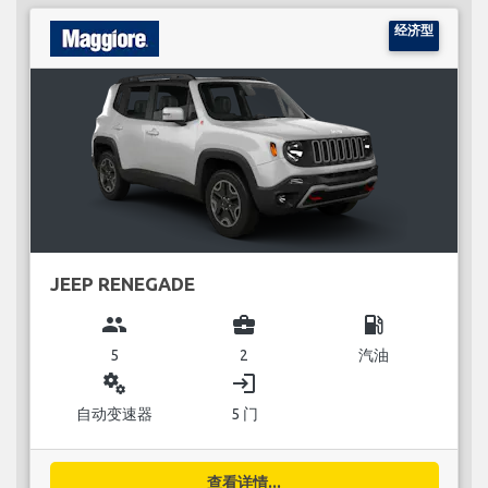
经济型
JEEP RENEGADE
group
business_center
local_gas_station
5
2
汽油
miscellaneous_services
login
自动变速器
5 门
查看详情...