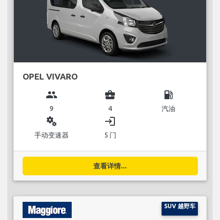
OPEL VIVARO
group
business_center
local_gas_station
9
4
汽油
miscellaneous_services
login
手动变速器
5 门
查看详情...
SUV 越野车