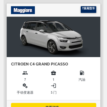
7座厢型车
CITROEN C4 GRAND PICASSO
group
business_center
local_gas_station
7
1
汽油
miscellaneous_services
login
手动变速器
5 门