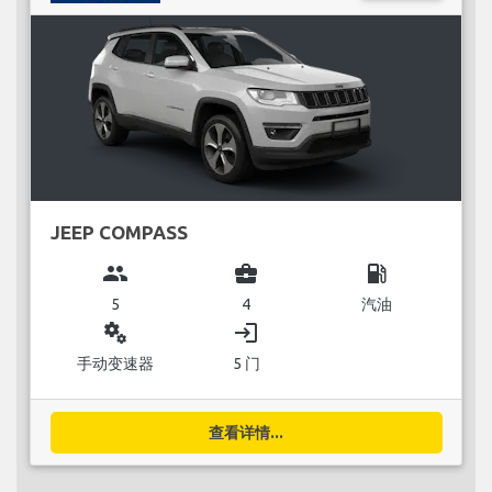
JEEP COMPASS
group
business_center
local_gas_station
5
4
汽油
miscellaneous_services
login
手动变速器
5 门
查看详情...