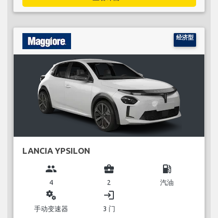
经济型
LANCIA YPSILON
group
business_center
local_gas_station
4
2
汽油
miscellaneous_services
login
手动变速器
3 门