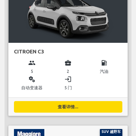
CITROEN C3
group
business_center
local_gas_station
5
2
汽油
miscellaneous_services
login
自动变速器
5 门
查看详情...
SUV 越野车