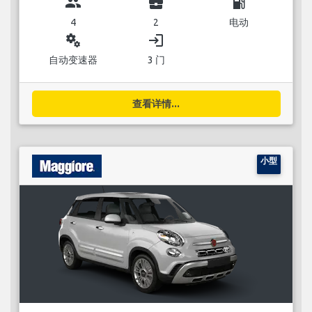
group
business_center
local_gas_station
4
2
电动
miscellaneous_services
login
自动变速器
3 门
查看详情...
小型