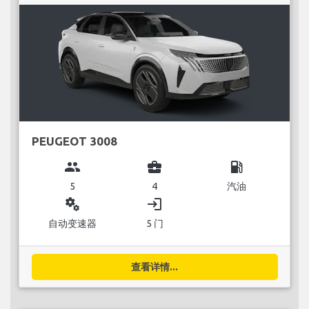
PEUGEOT 3008
group
business_center
local_gas_station
5
4
汽油
miscellaneous_services
login
自动变速器
5 门
查看详情...