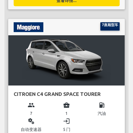
查看详情...
7座厢型车
CITROEN C4 GRAND SPACE TOURER
group
business_center
local_gas_station
7
1
汽油
miscellaneous_services
login
自动变速器
5 门