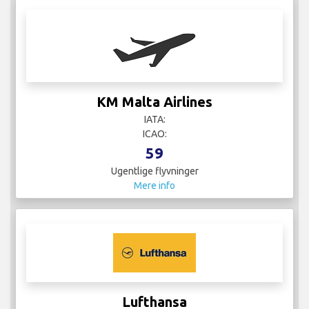
KM Malta Airlines
IATA:
ICAO:
59
Ugentlige flyvninger
Mere info
Lufthansa