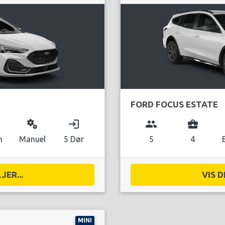
FORD FOCUS ESTATE
miscellaneous_services
login
group
business_center
n
Manuel
5 Dør
5
4
JER...
VIS D
MINI