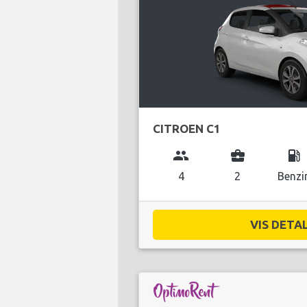
CITROEN C1
group
business_center
local_gas_station
4
2
Benzi
VIS DETAL