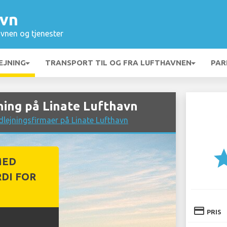
avn
vnen og tjenester
EJNING
TRANSPORT TIL OG FRA LUFTHAVNEN
PAR
ing på Linate Lufthavn
lejningsfirmaer på Linate Lufthavn
st
MED
DI FOR
credit_card
PRIS