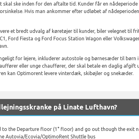
 skal ske inden for den aftalte tid. Kunder får en nådeperiode
 forsinkelse. Hvis man ankommer efter udløbet af nådeperioden,
re et bredt udvalg af køretøjer til kunder, biler velegnet til fri
 C1, Ford Fiesta og Ford Focus Station Wagon eller Volkswagen
avn.
geligt for lejere, inkluderer autostole og børnesæder til børn i a
ffører eller unge chauffører, der skal betale en daglig afgift 
ren kan Optimorent levere vinterdæk, skibøjler og snekæder.
jningsskranke på Linate Lufthavn?
 the Departure floor (1° floor) and go out though the exit n.
the Autovia/Ecovia/OptimoRent Shuttle bus