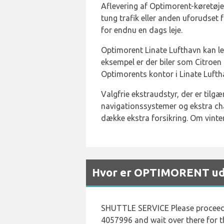
Aflevering af Optimorent-køretøjet
tung trafik eller anden uforudset
for endnu en dags leje.
Optimorent Linate Lufthavn kan leve
eksempel er der biler som Citroen
Optimorents kontor i Linate Lufth
Valgfrie ekstraudstyr, der er tilgæn
navigationssystemer og ekstra chau
dække ekstra forsikring. Om vinte
Hvor er OPTIMORENT udle
SHUTTLE SERVICE Please proceed to
4057996 and wait over there for 