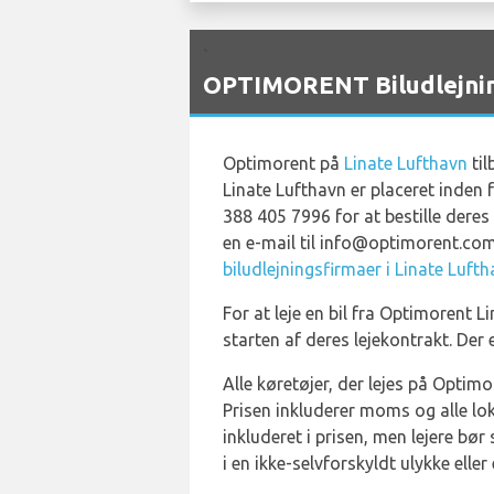
`
OPTIMORENT Biludlejning
Optimorent på
Linate Lufthavn
til
Linate Lufthavn er placeret inden 
388 405 7996 for at bestille dere
en e-mail til info@optimorent.com
biludlejningsfirmaer i Linate Luft
For at leje en bil fra Optimorent 
starten af deres lejekontrakt. Der 
Alle køretøjer, der lejes på Optim
Prisen inkluderer moms og alle loka
inkluderet i prisen, men lejere b
i en ikke-selvforskyldt ulykke eller