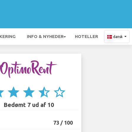
KERING
INFO & NYHEDER
HOTELLER
dansk
ar
star
star
star_half
star_border
Bedømt 7 ud af 10
73 / 100