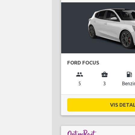
FORD FOCUS
group
business_center
local_gas_station
5
3
Benzi
VIS DETAL