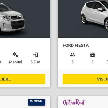
FORD FIESTA
miscellaneous_services
login
group
business_center
n
Manuel
5 Dør
5
2
JER...
VIS D
KOMPAKT