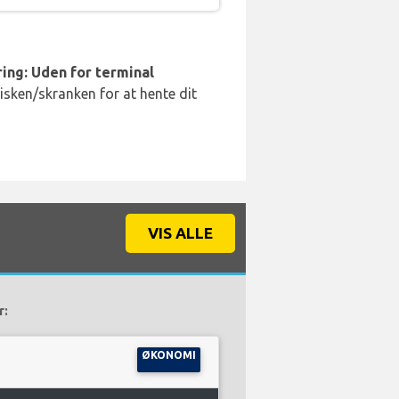
ing: Uden for terminal
disken/skranken for at hente dit
VIS ALLE
r:
ØKONOMI