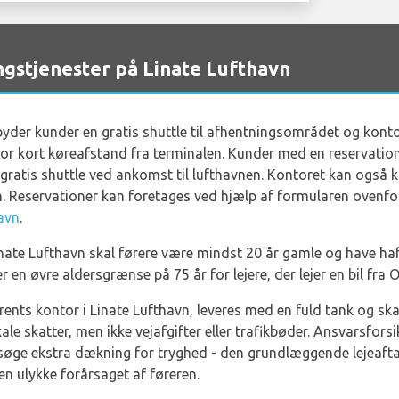
stjenester på Linate Lufthavn
byder kunder en gratis shuttle til afhentningsområdet og kont
for kort køreafstand fra terminalen. Kunder med en reservation s
s gratis shuttle ved ankomst til lufthavnen. Kontoret kan også
. Reservationer kan foretages ved hjælp af formularen ovenfor.
havn
.
Linate Lufthavn skal førere være mindst 20 år gamle og have haf
er en øvre aldersgrænse på 75 år for lejere, der lejer en bil fra
orents kontor i Linate Lufthavn, leveres med en fuld tank og ska
le skatter, men ikke vejafgifter eller trafikbøder. Ansvarsforsik
ør søge ekstra dækning for tryghed - den grundlæggende lejeaft
 en ulykke forårsaget af føreren.