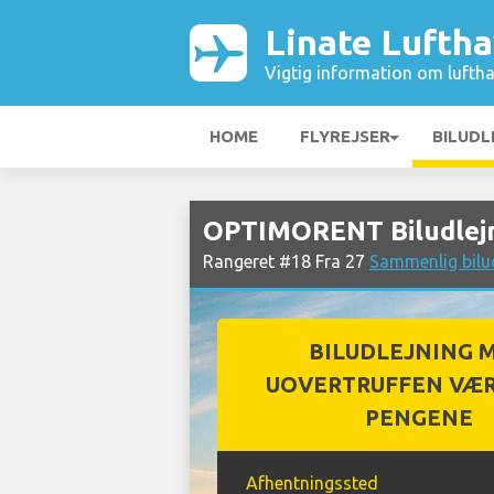
Linate Lufth
Vigtig information om luftha
HOME
FLYREJSER
BILUDL
OPTIMORENT Biludlejn
Rangeret #18 Fra 27
Sammenlig bilud
BILUDLEJNING 
UOVERTRUFFEN VÆR
PENGENE
Afhentningssted