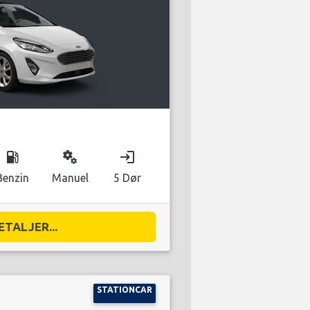
local_gas_station
miscellaneous_services
login
Benzin
Manuel
5 Dør
ETALJER...
STATIONCAR