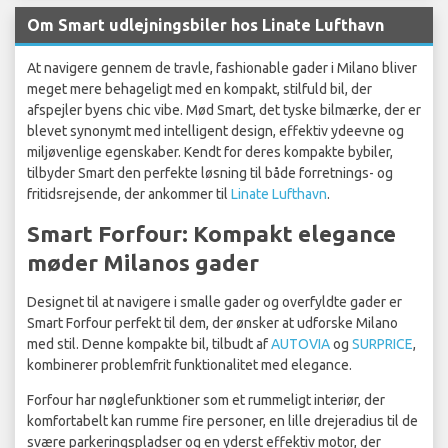
Om Smart udlejningsbiler hos Linate Lufthavn
At navigere gennem de travle, fashionable gader i Milano bliver
meget mere behageligt med en kompakt, stilfuld bil, der
afspejler byens chic vibe. Mød Smart, det tyske bilmærke, der er
blevet synonymt med intelligent design, effektiv ydeevne og
miljøvenlige egenskaber. Kendt for deres kompakte bybiler,
tilbyder Smart den perfekte løsning til både forretnings- og
fritidsrejsende, der ankommer til
Linate Lufthavn
.
Smart Forfour: Kompakt elegance
møder Milanos gader
Designet til at navigere i smalle gader og overfyldte gader er
Smart Forfour perfekt til dem, der ønsker at udforske Milano
med stil. Denne kompakte bil, tilbudt af
AUTOVIA
og
SURPRICE
,
kombinerer problemfrit funktionalitet med elegance.
Forfour har nøglefunktioner som et rummeligt interiør, der
komfortabelt kan rumme fire personer, en lille drejeradius til de
svære parkeringspladser og en yderst effektiv motor, der