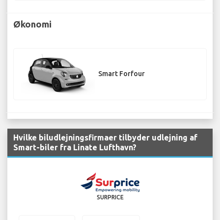
Økonomi
Smart Forfour
Hvilke biludlejningsfirmaer tilbyder udlejning af
Smart-biler fra Linate Lufthavn?
SURPRICE