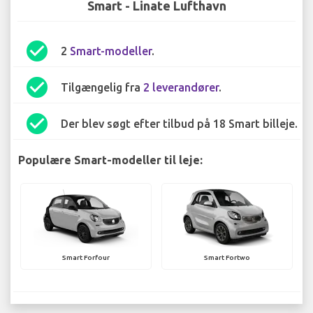
Smart - Linate Lufthavn
check_circle
2
Smart-modeller
.
check_circle
Tilgængelig fra
2 leverandører
.
check_circle
Der blev søgt efter tilbud på 18 Smart billeje.
Populære Smart-modeller til leje:
Smart Forfour
Smart Fortwo