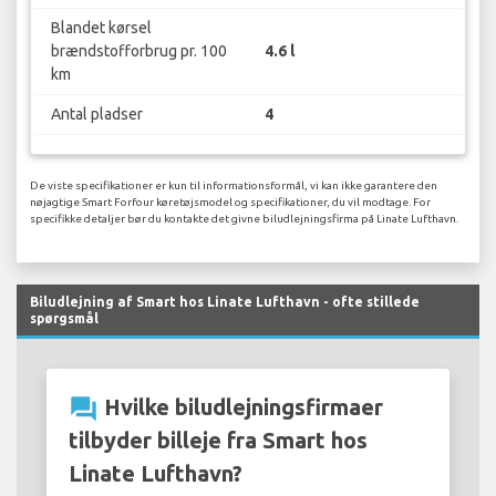
Blandet kørsel
brændstofforbrug pr. 100
4.6 l
km
Antal pladser
4
De viste specifikationer er kun til informationsformål, vi kan ikke garantere den
nøjagtige Smart Forfour køretøjsmodel og specifikationer, du vil modtage. For
specifikke detaljer bør du kontakte det givne biludlejningsfirma på Linate Lufthavn.
Biludlejning af Smart hos Linate Lufthavn - ofte stillede
spørgsmål
question_answer
Hvilke biludlejningsfirmaer
tilbyder billeje fra Smart hos
Linate Lufthavn?