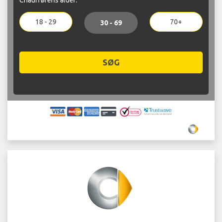
18 - 29
70+
30 - 69
SØG