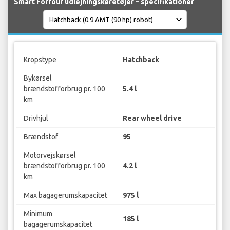
Smart Forfour udlejningskøretøjer – specifikationer
Kropstype
Hatchback
Bykørsel
brændstofforbrug pr. 100
5.4 l
km
Drivhjul
Rear wheel drive
Brændstof
95
Motorvejskørsel
brændstofforbrug pr. 100
4.2 l
km
Max bagagerumskapacitet
975 l
Minimum
185 l
bagagerumskapacitet