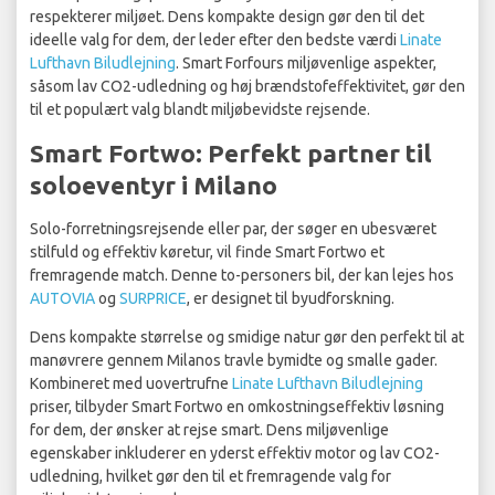
respekterer miljøet. Dens kompakte design gør den til det
ideelle valg for dem, der leder efter den bedste værdi
Linate
Lufthavn Biludlejning
. Smart Forfours miljøvenlige aspekter,
såsom lav CO2-udledning og høj brændstofeffektivitet, gør den
til et populært valg blandt miljøbevidste rejsende.
Smart Fortwo: Perfekt partner til
soloeventyr i Milano
Solo-forretningsrejsende eller par, der søger en ubesværet
stilfuld og effektiv køretur, vil finde Smart Fortwo et
fremragende match. Denne to-personers bil, der kan lejes hos
AUTOVIA
og
SURPRICE
, er designet til byudforskning.
Dens kompakte størrelse og smidige natur gør den perfekt til at
manøvrere gennem Milanos travle bymidte og smalle gader.
Kombineret med uovertrufne
Linate Lufthavn Biludlejning
priser, tilbyder Smart Fortwo en omkostningseffektiv løsning
for dem, der ønsker at rejse smart. Dens miljøvenlige
egenskaber inkluderer en yderst effektiv motor og lav CO2-
udledning, hvilket gør den til et fremragende valg for