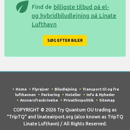
eco
Find de
billigste tilbud på el-
og hybridbiludlejning på Linate
Lufthavn
SØG EFTER BILER
Home
Flyrejser
Biludlejning
Transport til og fra
lufthavnen
Parkering
Hoteller
Info & Nyheder
Ansvarsfraskrivelse
Privatlivspolitik
Sitemap
COPYRIGHT © 2026 Try Quantum OU trading as
"TripTQ" and linateairport.org (also known as TripTQ
Linate Lufthavn) / All Rights Reserved.