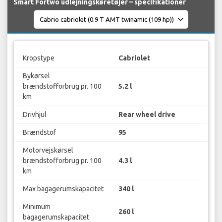
Smart Fortwo udlejningskøretøjer – specifikationer
Kropstype
Cabriolet
Bykørsel
brændstofforbrug pr. 100
5.2 l
km
Drivhjul
Rear wheel drive
Brændstof
95
Motorvejskørsel
brændstofforbrug pr. 100
4.3 l
km
Max bagagerumskapacitet
340 l
Minimum
260 l
bagagerumskapacitet