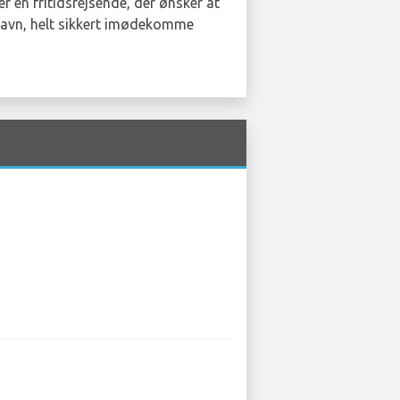
er en fritidsrejsende, der ønsker at
fthavn, helt sikkert imødekomme