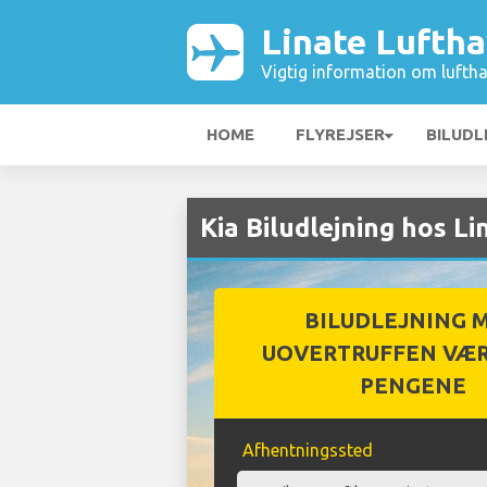
Linate Lufth
Vigtig information om luftha
HOME
FLYREJSER
BILUDL
Kia Biludlejning hos L
BILUDLEJNING 
UOVERTRUFFEN VÆR
PENGENE
Afhentningssted