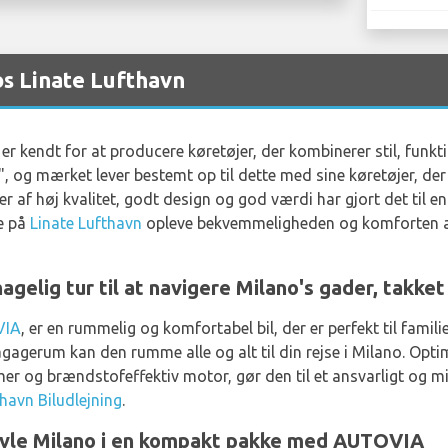
os Linate Lufthavn
er kendt for at producere køretøjer, der kombinerer stil, funk
", og mærket lever bestemt op til dette med sine køretøjer, der s
 af høj kvalitet, godt design og god værdi har gjort det til en
de på
Linate Lufthavn
opleve bekvemmeligheden og komforten a
agelig tur til at navigere Milano's gader, takk
VIA
, er en rummelig og komfortabel bil, der er perfekt til famili
bagagerum kan den rumme alle og alt til din rejse i Milano. Opt
 og brændstofeffektiv motor, gør den til et ansvarligt og mil
thavn Biludlejning
.
ravle Milano i en kompakt pakke med AUTOVIA