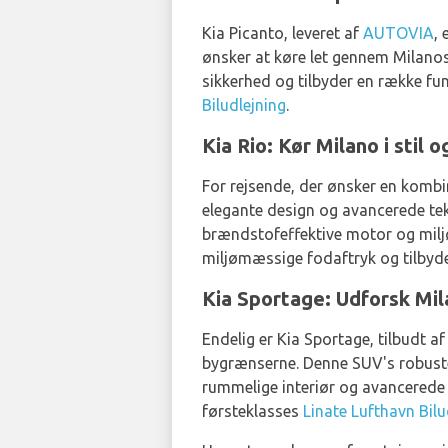
Kia Picanto, leveret af
AUTOVIA
, 
ønsker at køre let gennem Milanos
sikkerhed og tilbyder en række funk
Biludlejning
.
Kia Rio: Kør Milano i stil
For rejsende, der ønsker en kombina
elegante design og avancerede tekn
brændstofeffektive motor og miljøv
miljømæssige fodaftryk og tilbyd
Kia Sportage: Udforsk Mi
Endelig er Kia Sportage, tilbudt a
bygrænserne. Denne SUV's robuste 
rummelige interiør og avancerede 
førsteklasses
Linate Lufthavn Bilu