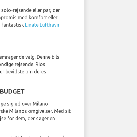
 solo-rejsende eller par, der
ompromis med komfort eller
n fantastisk
Linate Lufthavn
fremragende valg. Denne bils
yndige rejsende. Rios
 er bevidste om deres
ge BUDGET
æge sig ud over Milano
rske Milanos omgivelser. Med sit
jse for dem, der søger en