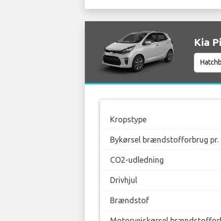
Kia P
Kropstype
Bykørsel brændstofforbrug pr.
CO2-udledning
Drivhjul
Brændstof
Motorvejskørsel brændstofforb