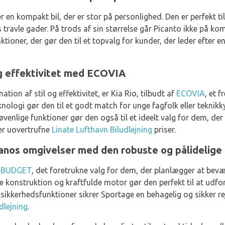
er en kompakt bil, der er stor på personlighed. Den er perfekt til
 travle gader. På trods af sin størrelse går Picanto ikke på k
tioner, der gør den til et topvalg for kunder, der leder efter e
 og effektivitet med ECOVIA
tion af stil og effektivitet, er Kia Rio, tilbudt af
ECOVIA
, et 
ologi gør den til et godt match for unge fagfolk eller teknikk
enlige funktioner gør den også til et ideelt valg for dem, der
er uovertrufne
Linate Lufthavn Biludlejning
priser.
lanos omgivelser med den robuste og pålideli
f
BUDGET
, det foretrukne valg for dem, der planlægger at bev
konstruktion og kraftfulde motor gør den perfekt til at udfo
sikkerhedsfunktioner sikrer Sportage en behagelig og sikker re
dlejning
.