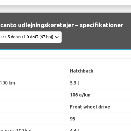
icanto udlejningskøretøjer – specifikationer
Hatchback
 100 km
5.3 l
106 g/km
Front wheel drive
95
rug pr. 100 km
4.4 l