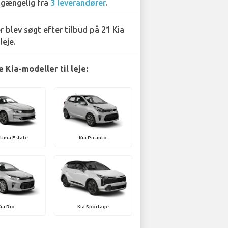
lgængelig fra
3 leverandører
.
r blev søgt efter tilbud på 21 Kia
leje.
 Kia-modeller til leje:
tima Estate
Kia Picanto
Kia Rio
Kia Sportage