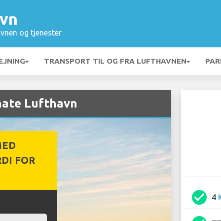
avn
vnen og tjenester
EJNING
TRANSPORT TIL OG FRA LUFTHAVNEN
PAR
inate Lufthavn
MED
DI FOR
check_circle
4