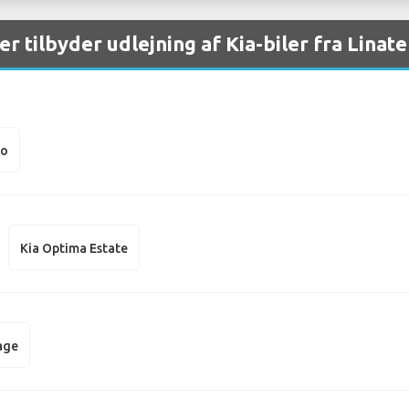
er tilbyder udlejning af Kia-biler fra Linat
to
Kia Optima Estate
age