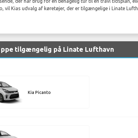
nde, der har brug for en behagelig tur til en travl tidsplan, ell
 vil Kias udvalg af køretøjer, der er tilgængelige i Linate Lu
ruppe tilgængelig på Linate Lufthavn
Kia Picanto