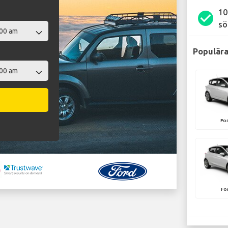
10
check_circle
sö
Populära
Fo
Fo