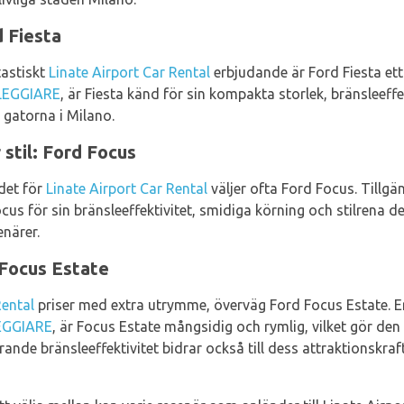
d Fiesta
tastiskt
Linate Airport Car Rental
erbjudande är Ford Fiesta ett
EGGIARE
, är Fiesta känd för sin kompakta storlek, bränsleeff
a gatorna i Milano.
stil: Ford Focus
det för
Linate Airport Car Rental
väljer ofta Ford Focus. Tillgä
Focus för sin bränsleeffektivitet, smidiga körning och stilrena de
enärer.
Focus Estate
Rental
priser med extra utrymme, överväg Ford Focus Estate. 
EGGIARE
, är Focus Estate mångsidig och rymlig, vilket gör den i
nde bränsleeffektivitet bidrar också till dess attraktionskr