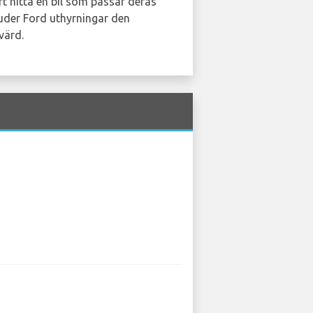
rt hitta en bil som passar deras
juder Ford uthyrningar den
värd.