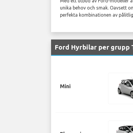
Med ett utbud av Ford-modeller att
unika behov och smak. Oavsett om 
perfekta kombinationen av pålitlig
Ford Hyrbilar per grupp T
Mini