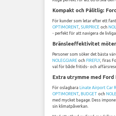
Kompakt och Pålitlig: For
För kunder som letar efter ett fan
OPTIMORENT
,
SURPRICE
och
NOL
- perfekt för att navigera de livlig
Bränsleeffektivitet möter 
Personer som söker det bästa vär
NOLEGGIARE
och
FIREFLY
, firas 
val för både fritids- och affärsres
Extra utrymme med Ford 
För oslagbara
Linate Airport Car 
OPTIMORENT
,
BUDGET
och
NOL
med mycket bagage. Dess imponera
sin klimatpåverkan.