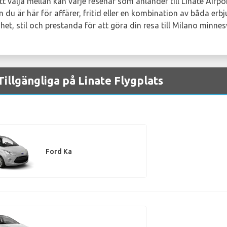
 välja mellan kan varje resenär som anländer till Linate Airpo
du är här för affärer, fritid eller en kombination av båda erb
het, stil och prestanda för att göra din resa till Milano minnes
illgängliga på Linate Flygplats
Ford Ka