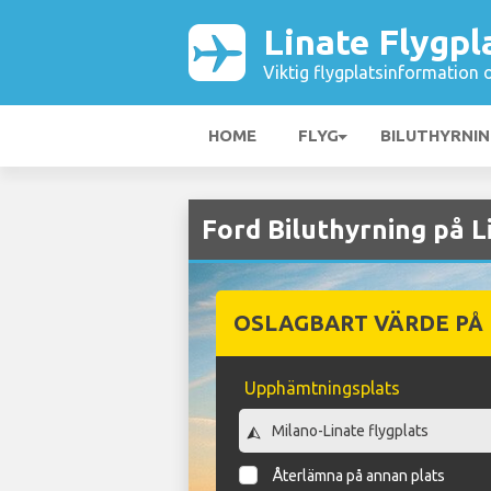
Linate Flygpl
Viktig flygplatsinformation 
HOME
FLYG
BILUTHYRNI
Ford Biluthyrning på L
OSLAGBART VÄRDE PÅ
Upphämtningsplats
Återlämna på annan plats