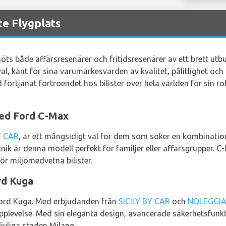
te Flygplats
möts både affärsresenärer och fritidsresenärer av ett brett utbu
al, känt för sina varumärkesvärden av kvalitet, pålitlighet oc
rd förtjänat förtroendet hos bilister över hela världen för sin
med Ford C-Max
Y CAR
, är ett mångsidigt val för dem som söker en kombination
nik är denna modell perfekt för familjer eller affärsgrupper. C
för miljömedvetna bilister.
rd Kuga
rd Kuga. Med erbjudanden från
SICILY BY CAR
och
NOLEGGI
levelse. Med sin eleganta design, avancerade säkerhetsfunkti
livliga staden Milano.