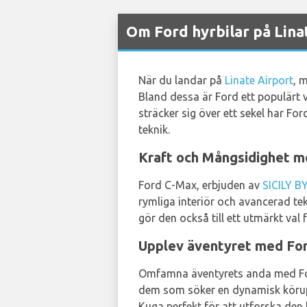
Om Ford hyrbilar på Lina
När du landar på
Linate Airport
, 
Bland dessa är Ford ett populärt v
sträcker sig över ett sekel har Fo
teknik.
Kraft och Mångsidighet 
Ford C-Max, erbjuden av
SICILY B
rymliga interiör och avancerad tek
gör den också till ett utmärkt val 
Upplev äventyret med Fo
Omfamna äventyrets anda med Fo
dem som söker en dynamisk körupp
Kuga perfekt för att utforska den 