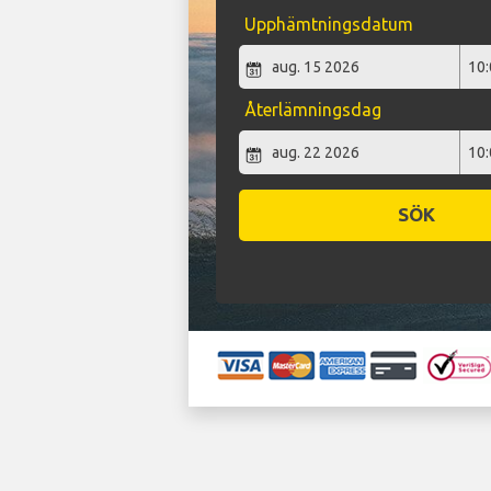
Upphämtningsdatum
Återlämningsdag
SÖK