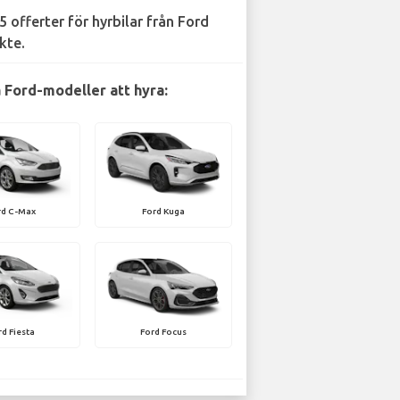
5 offerter för hyrbilar från Ford
kte.
 Ford-modeller att hyra:
rd C-Max
Ford Kuga
rd Fiesta
Ford Focus