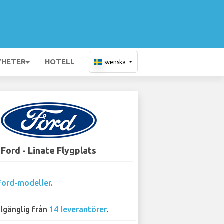
YHETER
HOTELL
svenska
Ford - Linate Flygplats
Ford-modeller
.
llgänglig från
14 leverantörer
.