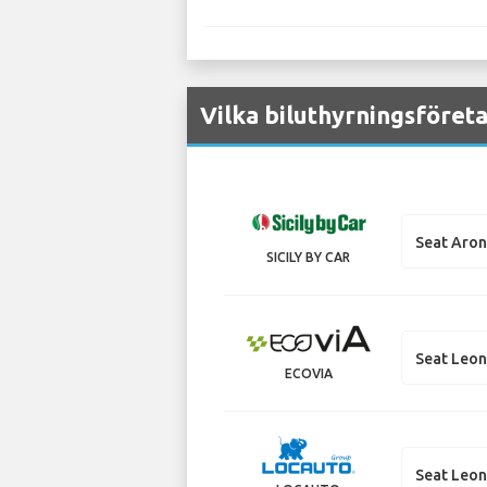
Vilka biluthyrningsföreta
Seat Aro
SICILY BY CAR
Seat Leo
ECOVIA
Seat Leon