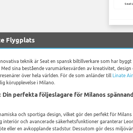
Seat 
te Flygplats
novativa teknik är Seat en spansk biltillverkare som har byggt u
. Med sina bestående varumärkesvärden av kreativitet, design oc
sresenärer över hela världen. För de som anländer till
Linate Ai
lig körupplevelse i Milano.
Din perfekta följeslagare för Milanos spännande
miska och sportiga design, vilket gör den perfekt för Milans l
ig interiör och avancerade säkerhetsfunktioner garanterar Leo
öte eller en avkopplande stadstur. Dessutom gör dess miljövän