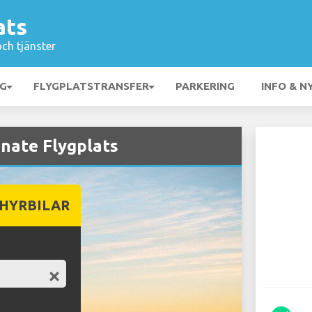
ats
och tjänster
NG
FLYGPLATSTRANSFER
PARKERING
INFO & N
inate Flygplats
 HYRBILAR