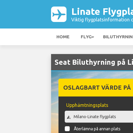
Linate Flygpl
Viktig flygplatsinformation 
HOME
FLYG
BILUTHYRNI
Seat Biluthyrning på L
OSLAGBART VÄRDE PÅ
Upphämtningsplats
Återlämna på annan plats