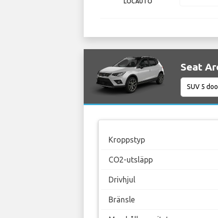
LOCAUTO
Seat Ar
Kroppstyp
CO2-utsläpp
Drivhjul
Bränsle