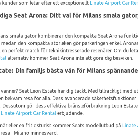
 kunder som letar efter ett exceptionellt
Linate Airport Car Re
ga Seat Arona: Ditt val för Milans smala gator
lans smala gator kombinerar den kompakta Seat Arona funktion
kt, medan den kompakta storleken gör parkeringen enkel. Aron
l en perfekt match för teknikintresserade resenärer. Om du let
tal
alternativ kommer Seat Arona inte att göra dig besviken.
ate: Din familjs bästa vän för Milans spännande
p vänner? Seat Leon Estate har dig täckt. Med tillräckligt med
n bekväm resa för alla. Dess avancerade säkerhetsfunktioner
ljer. Dessutom gör dess effektiva bränsleförbrukning Leon Estate 
t
Linate Airport Car Rental
erbjudande.
när eller en fritidsturist kommer Seats modellutbud på
Linate 
 resa i Milano minnesvärd.