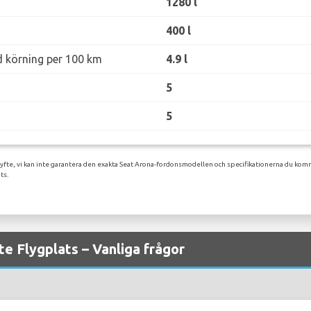
1280 l
400 l
d körning per 100 km
4.9 l
5
5
syfte, vi kan inte garantera den exakta Seat Arona-fordonsmodellen och specifikationerna du komme
ts.
te Flygplats – Vanliga frågor