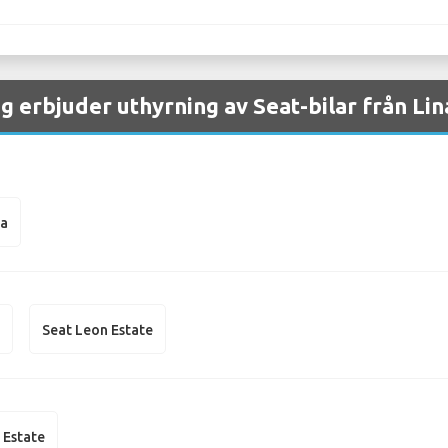
g erbjuder uthyrning av Seat-bilar från Lin
na
n
Seat Leon Estate
 Estate