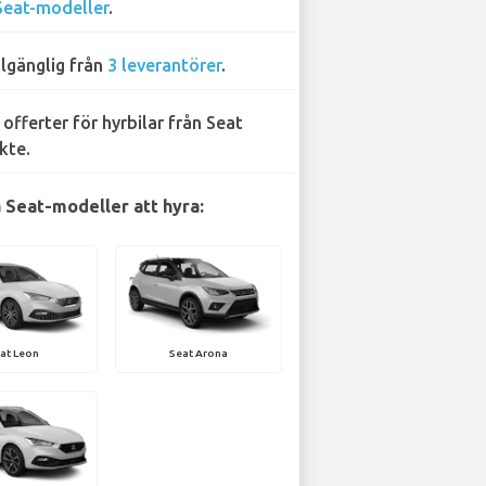
Seat-modeller
.
llgänglig från
3 leverantörer
.
 offerter för hyrbilar från Seat
kte.
 Seat-modeller att hyra:
at Leon
Seat Arona