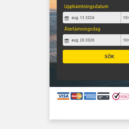
Upphämtningsdatum
Återlämningsdag
SÖK