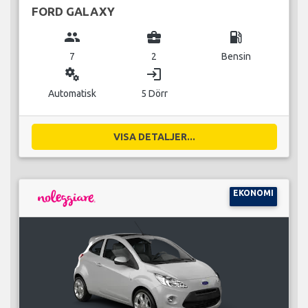
FORD GALAXY
group
business_center
local_gas_station
7
2
Bensin
miscellaneous_services
login
Automatisk
5 Dörr
VISA DETALJER...
EKONOMI