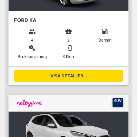
FORD KA
group
business_center
local_gas_station
4
2
Bensin
miscellaneous_services
login
Bruksanvisning
3 Dörr
VISA DETALJER...
SUV