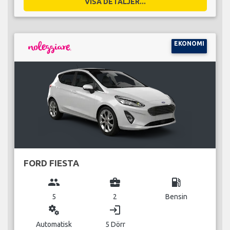
VISA DETALJER...
EKONOMI
FORD FIESTA
group
business_center
local_gas_station
5
2
Bensin
miscellaneous_services
login
Automatisk
5 Dörr