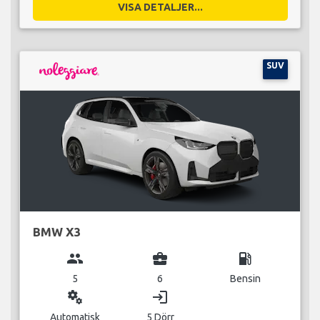
VISA DETALJER...
SUV
BMW X3
group
business_center
local_gas_station
5
6
Bensin
miscellaneous_services
login
Automatisk
5 Dörr