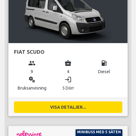
FIAT SCUDO
group
business_center
local_gas_station
9
4
Diesel
miscellaneous_services
login
Bruksanvisning
5 Dörr
VISA DETALJER...
MINIBUSS MED 5 SÄTEN