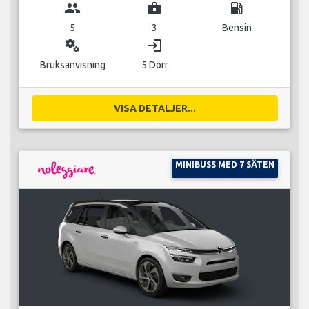
group
business_center
local_gas_station
5
3
Bensin
miscellaneous_services
login
Bruksanvisning
5 Dörr
VISA DETALJER...
MINIBUSS MED 7 SÄTEN