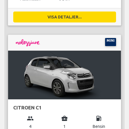
VISA DETALJER...
MINI
CITROEN C1
group
business_center
local_gas_station
4
1
Bensin