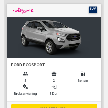
SUV
FORD ECOSPORT
group
business_center
local_gas_station
5
2
Bensin
miscellaneous_services
login
Bruksanvisning
5 Dörr