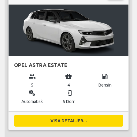
OPEL ASTRA ESTATE
group
business_center
local_gas_station
5
4
Bensin
miscellaneous_services
login
Automatisk
5 Dörr
VISA DETALJER...