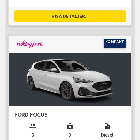
VISA DETALJER...
KOMPAKT
FORD FOCUS
group
business_center
local_gas_station
5
3
Diesel