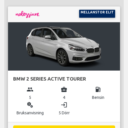
MELLANSTOR ELIT
BMW 2 SERIES ACTIVE TOURER
group
business_center
local_gas_station
5
4
Bensin
miscellaneous_services
login
Bruksanvisning
5 Dörr