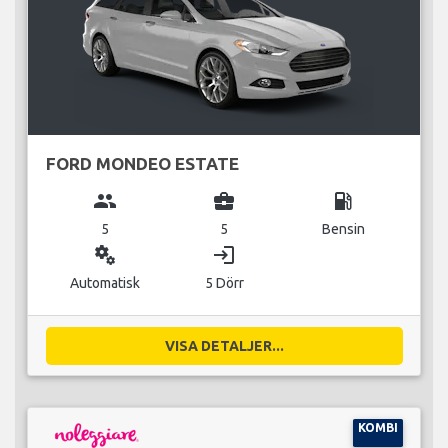
FORD MONDEO ESTATE
group
business_center
local_gas_station
5
5
Bensin
miscellaneous_services
login
Automatisk
5 Dörr
VISA DETALJER...
KOMBI