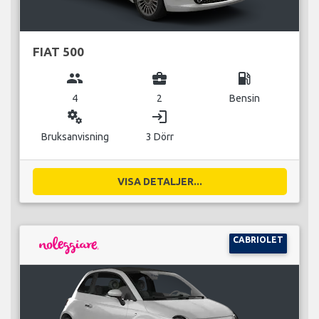
FIAT 500
group
business_center
local_gas_station
4
2
Bensin
miscellaneous_services
login
Bruksanvisning
3 Dörr
VISA DETALJER...
CABRIOLET