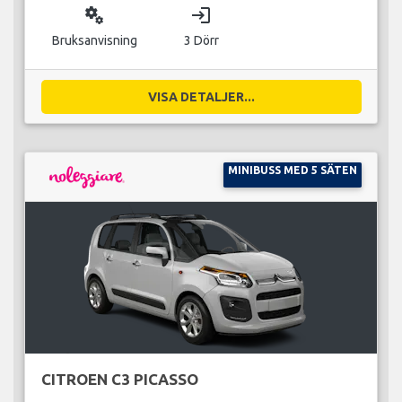
miscellaneous_services
login
Bruksanvisning
3 Dörr
VISA DETALJER...
MINIBUSS MED 5 SÄTEN
CITROEN C3 PICASSO