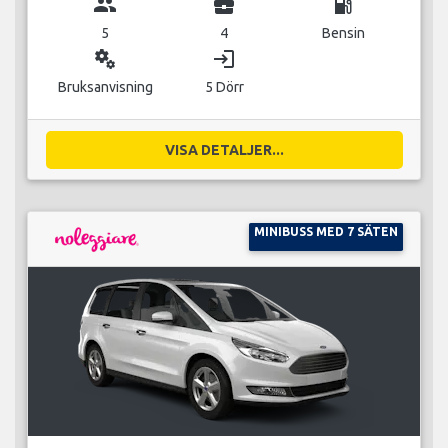
group
business_center
local_gas_station
5
4
Bensin
miscellaneous_services
login
Bruksanvisning
5 Dörr
VISA DETALJER...
MINIBUSS MED 7 SÄTEN