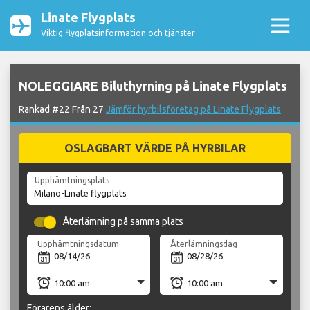
Linate Flygplats
Viktig flygplatsinformation och tjänster
NOLEGGIARE Biluthyrning på Linate Flygplats
Rankad #22 Från 27
Jämför hyrbilsföretag på Linate Flygplats
OSLAGBART VÄRDE PÅ HYRBILAR
Upphämtningsplats
Återlämning på samma plats
Upphämtningsdatum
Återlämningsdag
Förarens ålder: