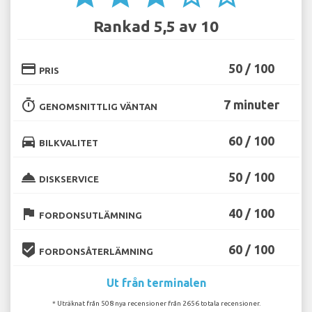
Rankad 5,5 av 10
credit_card
50 / 100
PRIS
timer
7 minuter
GENOMSNITTLIG VÄNTAN
directions_car
60 / 100
BILKVALITET
room_service
50 / 100
DISKSERVICE
flag
40 / 100
FORDONSUTLÄMNING
beenhere
60 / 100
FORDONSÅTERLÄMNING
Ut från terminalen
* Uträknat från 508 nya recensioner från 2656 totala recensioner.