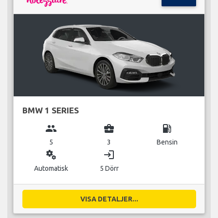
BMW 1 SERIES
group
business_center
local_gas_station
5
3
Bensin
miscellaneous_services
login
Automatisk
5 Dörr
VISA DETALJER...