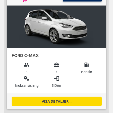
FORD C-MAX
group
business_center
local_gas_station
5
3
Bensin
miscellaneous_services
login
Bruksanvisning
5 Dörr
VISA DETALJER...