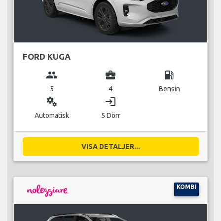
FORD KUGA
group
business_center
local_gas_station
5
4
Bensin
miscellaneous_services
login
Automatisk
5 Dörr
VISA DETALJER...
KOMBI