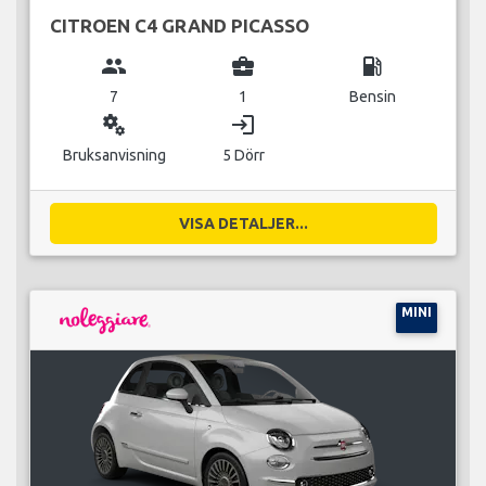
CITROEN C4 GRAND PICASSO
group
business_center
local_gas_station
7
1
Bensin
miscellaneous_services
login
Bruksanvisning
5 Dörr
VISA DETALJER...
MINI