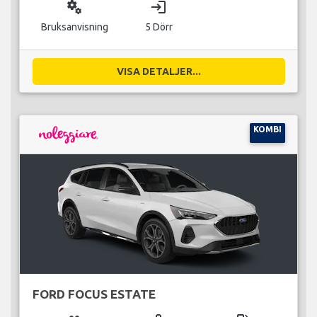
miscellaneous_services
login
Bruksanvisning
5 Dörr
VISA DETALJER...
KOMBI
FORD FOCUS ESTATE