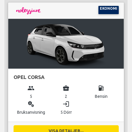
EKONOMI
OPEL CORSA
group
business_center
local_gas_station
5
2
Bensin
miscellaneous_services
login
Bruksanvisning
5 Dörr
VISA DETALJER...