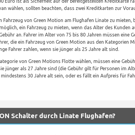
 Euro ist als Sicherheit auf der bereitgestellten Kreditkarte fä
an wählen, sollten beachten, dass zwei Kreditkarten zur Voraut
in Fahrzeug von Green Motion am Flughafen Linate zu mieten, 
st möglich, ein Fahrzeug zu mieten, wenn das Alter des Kunden 
he Gebühr an. Fahrer im Alter von 75 bis 80 Jahren müssen eine G
ahrer, die ein Fahrzeug von Green Motion aus den Kategorien
ge Fahrer zahlen, wenn sie jünger als 25 Jahre alt sind.
Kategorie von Green Motions Flotte wählen, müssen eine Gebühr
e jünger als 27 Jahre sind (die Gebühr gilt für Personen im Alt
indestens 30 Jahre alt sein, oder es fällt ein Aufpreis für Fah
N Schalter durch Linate Flughafen?