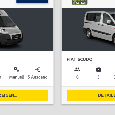
FIAT SCUDO
miscellaneous_services
login
group
business_center
n
Manuell
5 Ausgang
8
3
EIGEN...
DETAILS