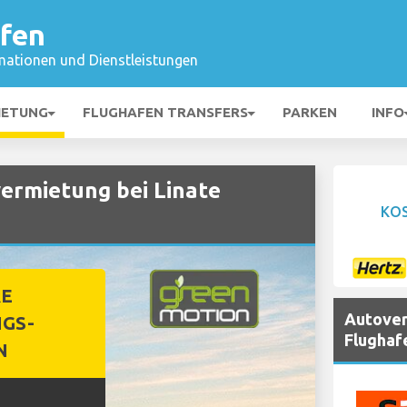
afen
mationen und Dienstleistungen
IETUNG
FLUGHAFEN TRANSFERS
PARKEN
INFO
rmietung bei Linate
KO
RE
Autover
GS-
Flughaf
N