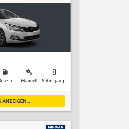
local_gas_station
miscellaneous_services
login
Benzin
Manuell
5 Ausgang
 ANZEIGEN...
MINIVAN