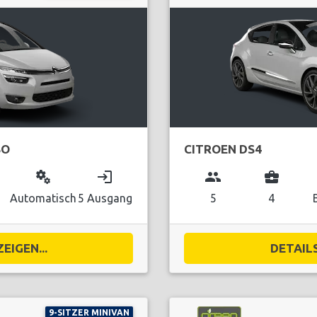
SO
CITROEN DS4
miscellaneous_services
login
group
business_center
Automatisch
5 Ausgang
5
4
EIGEN...
DETAILS
9-SITZER MINIVAN