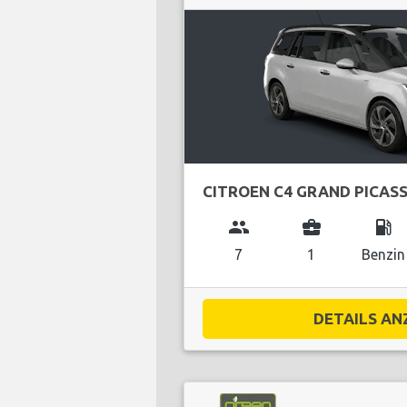
CITROEN C4 GRAND PICAS
group
business_center
local_gas_station
7
1
Benzin
DETAILS ANZ