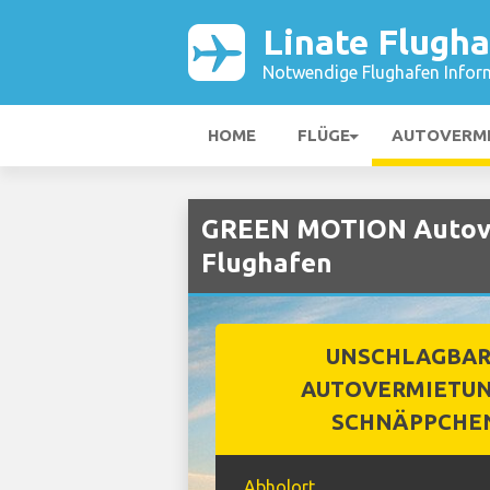
Linate Flugh
Notwendige Flughafen Infor
HOME
FLÜGE
AUTOVERM
GREEN MOTION Autove
Flughafen
UNSCHLAGBA
AUTOVERMIETUN
SCHNÄPPCHE
Abholort