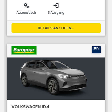
miscellaneous_services
login
Automatisch
5 Ausgang
DETAILS ANZEIGEN...
SUV
VOLKSWAGEN ID.4