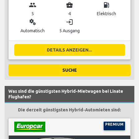
group
business_center
local_gas_station
5
4
Elektrisch
miscellaneous_services
login
Automatisch
5 Ausgang
DETAILS ANZEIGEN...
SUCHE
Was sind die günstigsten Hybrid-Mietwagen bei Linate
Flughafen?
Die derzeit günstigsten Hybrid-Automieten sind:
PREMIUM