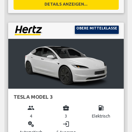
DETAILS ANZEIGEN...
OBERE MITTELKLASSE
TESLA MODEL 3
group
business_center
local_gas_station
4
3
Elektrisch
miscellaneous_services
login