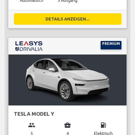
Automatisch
5 Ausgang
DETAILS ANZEIGEN...
PREMIUM
TESLA MODEL Y
group
business_center
local_gas_station
5
4
Elektrisch