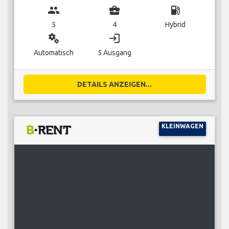
group
business_center
local_gas_station
5
4
Hybrid
miscellaneous_services
login
Automatisch
5 Ausgang
DETAILS ANZEIGEN...
KLEINWAGEN