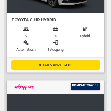
TOYOTA C-HR HYBRID
group
business_center
local_gas_station
5
4
Hybrid
miscellaneous_services
login
Automatisch
5 Ausgang
DETAILS ANZEIGEN...
KOMPAKTWAGEN