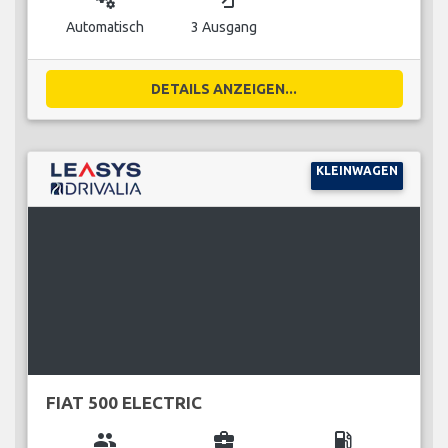
Automatisch
3 Ausgang
DETAILS ANZEIGEN...
KLEINWAGEN
FIAT 500 ELECTRIC
group
business_center
local_gas_station