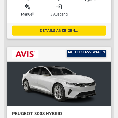
miscellaneous_services
login
Manuell
5 Ausgang
DETAILS ANZEIGEN...
MITTELKLASSEWAGEN
PEUGEOT 3008 HYBRID