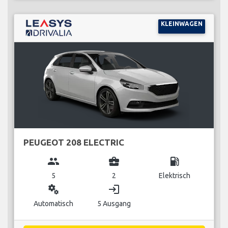
KLEINWAGEN
PEUGEOT 208 ELECTRIC
group
business_center
local_gas_station
5
2
Elektrisch
miscellaneous_services
login
Automatisch
5 Ausgang