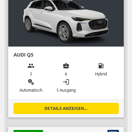
AUDI Q5
group
business_center
local_gas_station
5
6
Hybrid
miscellaneous_services
login
Automatisch
5 Ausgang
DETAILS ANZEIGEN...