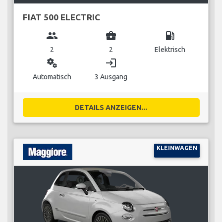
FIAT 500 ELECTRIC
group
business_center
local_gas_station
2
2
Elektrisch
miscellaneous_services
login
Automatisch
3 Ausgang
DETAILS ANZEIGEN...
KLEINWAGEN