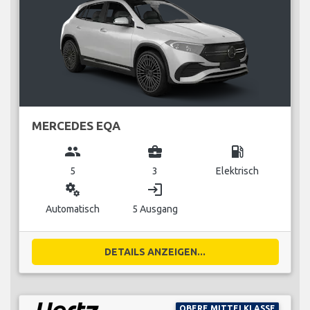
MERCEDES EQA
group
business_center
local_gas_station
5
3
Elektrisch
miscellaneous_services
login
Automatisch
5 Ausgang
DETAILS ANZEIGEN...
OBERE MITTELKLASSE