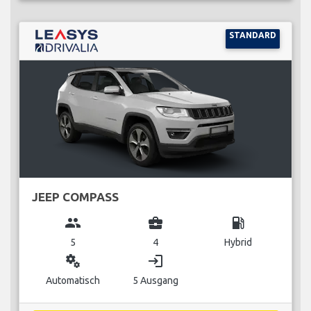
STANDARD
JEEP COMPASS
group
business_center
local_gas_station
5
4
Hybrid
miscellaneous_services
login
Automatisch
5 Ausgang