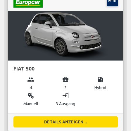
MINI
FIAT 500
group
business_center
local_gas_station
4
2
Hybrid
miscellaneous_services
login
Manuell
3 Ausgang
DETAILS ANZEIGEN...