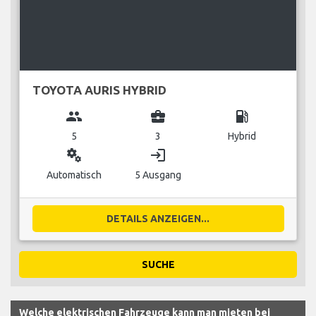
TOYOTA AURIS HYBRID
group
business_center
local_gas_station
5
3
Hybrid
miscellaneous_services
login
Automatisch
5 Ausgang
DETAILS ANZEIGEN...
SUCHE
Welche elektrischen Fahrzeuge kann man mieten bei