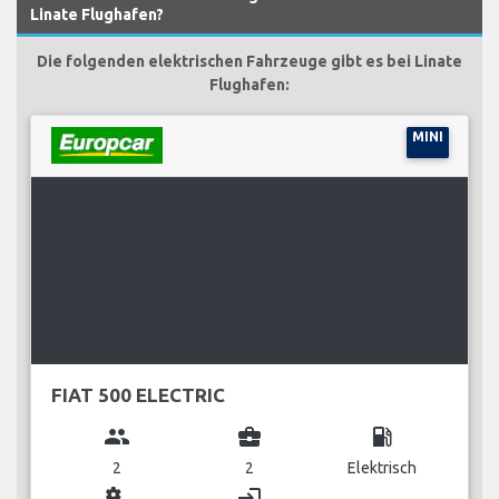
Linate Flughafen?
Die folgenden elektrischen Fahrzeuge gibt es bei Linate
Flughafen:
MINI
FIAT 500 ELECTRIC
group
business_center
local_gas_station
2
2
Elektrisch
miscellaneous_services
login