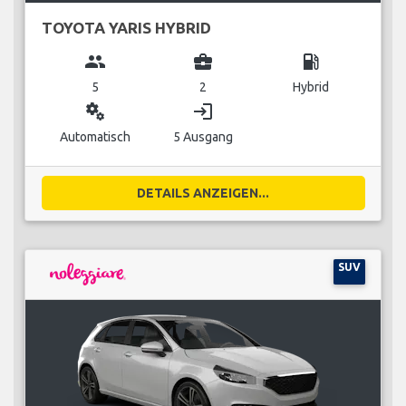
TOYOTA YARIS HYBRID
group
business_center
local_gas_station
5
2
Hybrid
miscellaneous_services
login
Automatisch
5 Ausgang
DETAILS ANZEIGEN...
SUV