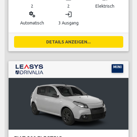
2
2
Elektrisch
miscellaneous_services
login
Automatisch
3 Ausgang
DETAILS ANZEIGEN...
MINI