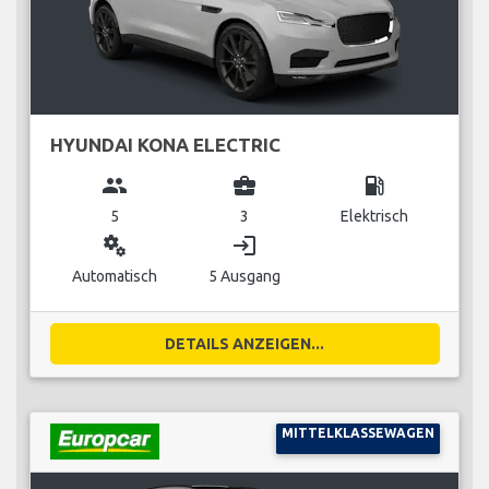
HYUNDAI KONA ELECTRIC
group
business_center
local_gas_station
5
3
Elektrisch
miscellaneous_services
login
Automatisch
5 Ausgang
DETAILS ANZEIGEN...
MITTELKLASSEWAGEN