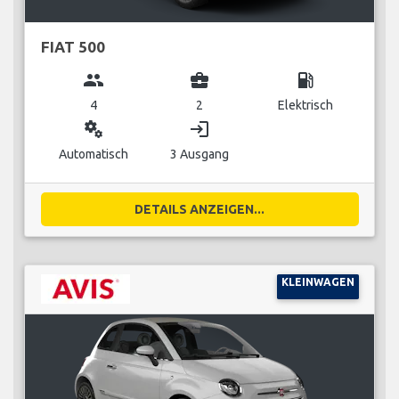
FIAT 500
group
business_center
local_gas_station
4
2
Elektrisch
miscellaneous_services
login
Automatisch
3 Ausgang
DETAILS ANZEIGEN...
KLEINWAGEN