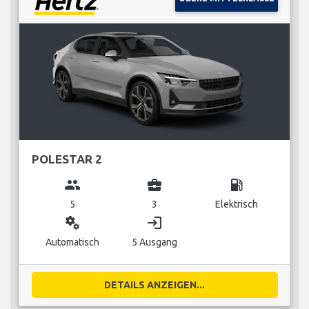
POLESTAR 2
group
business_center
local_gas_station
5
3
Elektrisch
miscellaneous_services
login
Automatisch
5 Ausgang
DETAILS ANZEIGEN...