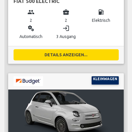
FIAT 500 ELECTRIC
group
business_center
local_gas_station
2
2
Elektrisch
miscellaneous_services
login
Automatisch
3 Ausgang
DETAILS ANZEIGEN...
KLEINWAGEN