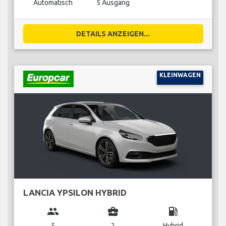
Automatisch
5 Ausgang
DETAILS ANZEIGEN...
KLEINWAGEN
LANCIA YPSILON HYBRID
group
business_center
local_gas_station
5
2
Hybrid