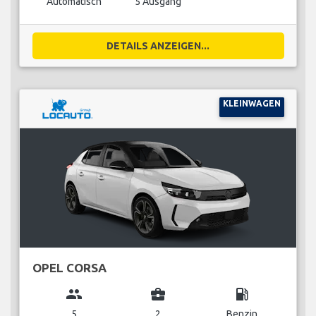
Automatisch
5 Ausgang
DETAILS ANZEIGEN...
KLEINWAGEN
OPEL CORSA
group
business_center
local_gas_station
5
2
Benzin