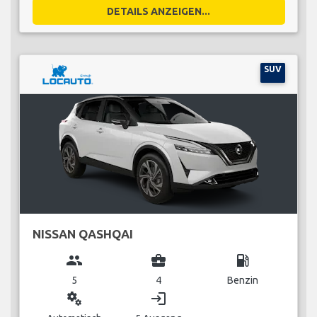
DETAILS ANZEIGEN...
SUV
NISSAN QASHQAI
group
business_center
local_gas_station
5
4
Benzin
miscellaneous_services
login