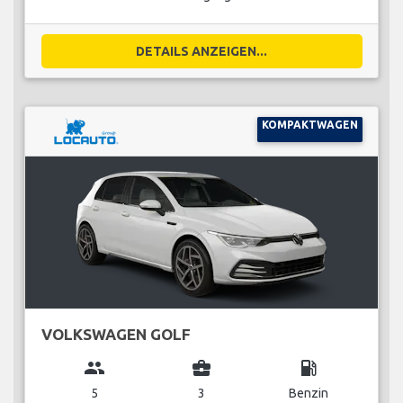
DETAILS ANZEIGEN...
KOMPAKTWAGEN
VOLKSWAGEN GOLF
group
business_center
local_gas_station
5
3
Benzin