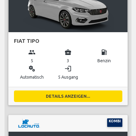
FIAT TIPO
group
business_center
local_gas_station
5
3
Benzin
miscellaneous_services
login
Automatisch
5 Ausgang
DETAILS ANZEIGEN...
KOMBI