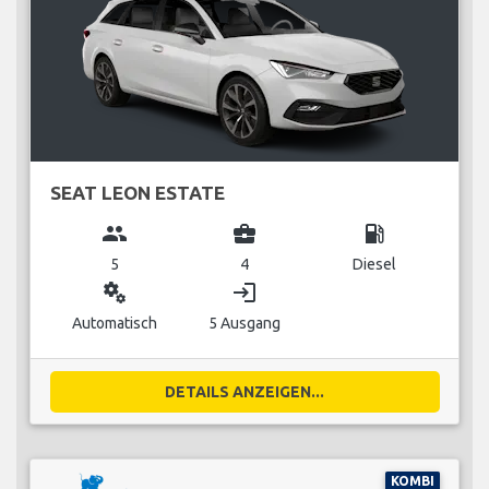
SEAT LEON ESTATE
group
business_center
local_gas_station
5
4
Diesel
miscellaneous_services
login
Automatisch
5 Ausgang
DETAILS ANZEIGEN...
KOMBI