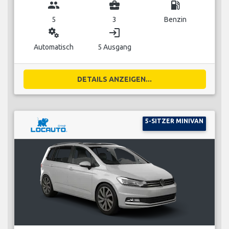
group
business_center
local_gas_station
5
3
Benzin
miscellaneous_services
login
Automatisch
5 Ausgang
DETAILS ANZEIGEN...
5-SITZER MINIVAN