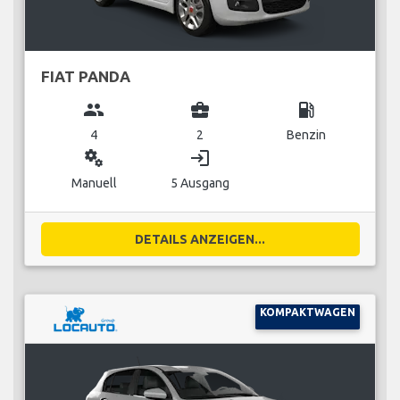
FIAT PANDA
group
business_center
local_gas_station
4
2
Benzin
miscellaneous_services
login
Manuell
5 Ausgang
DETAILS ANZEIGEN...
KOMPAKTWAGEN