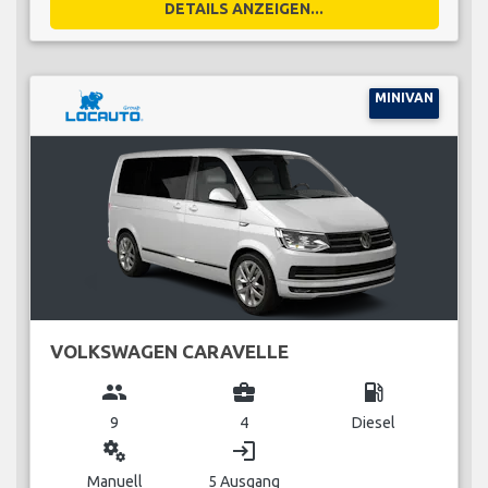
DETAILS ANZEIGEN...
MINIVAN
VOLKSWAGEN CARAVELLE
group
business_center
local_gas_station
9
4
Diesel
miscellaneous_services
login
Manuell
5 Ausgang