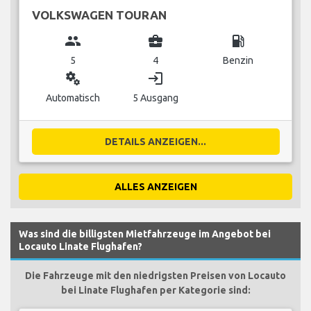
VOLKSWAGEN TOURAN
group
business_center
local_gas_station
5
4
Benzin
miscellaneous_services
login
Automatisch
5 Ausgang
DETAILS ANZEIGEN...
ALLES ANZEIGEN
Was sind die billigsten Mietfahrzeuge im Angebot bei
Locauto Linate Flughafen?
Die Fahrzeuge mit den niedrigsten Preisen von Locauto
bei Linate Flughafen per Kategorie sind: