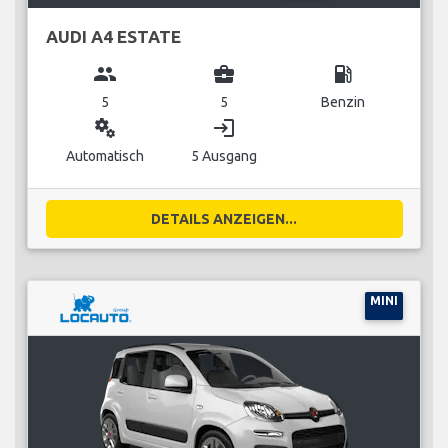
AUDI A4 ESTATE
group
business_center
local_gas_station
5
5
Benzin
miscellaneous_services
login
Automatisch
5 Ausgang
DETAILS ANZEIGEN...
MINI