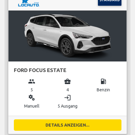
FORD FOCUS ESTATE
group
business_center
local_gas_station
5
4
Benzin
miscellaneous_services
login
Manuell
5 Ausgang
DETAILS ANZEIGEN...