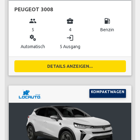
PEUGEOT 3008
group
business_center
local_gas_station
5
4
Benzin
miscellaneous_services
login
Automatisch
5 Ausgang
DETAILS ANZEIGEN...
KOMPAKTWAGEN