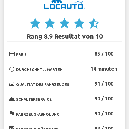
star
star
star
star
star_half
Rang 8,9 Resultat von 10
credit_card
85 / 100
PREIS
timer
14 minuten
DURCHSCHNTL. WARTEN
directions_car
91 / 100
QUALITÄT DES FAHRZEUGES
room_service
90 / 100
SCHALTERSERVICE
flag
90 / 100
FAHRZEUG-ABHOLUNG
beenhere
92 / 100