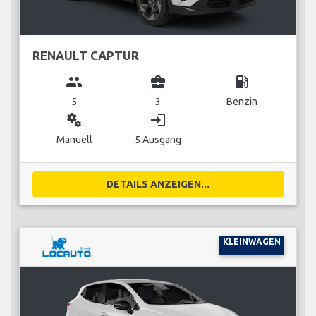
RENAULT CAPTUR
group
business_center
local_gas_station
5
3
Benzin
miscellaneous_services
login
Manuell
5 Ausgang
DETAILS ANZEIGEN...
KLEINWAGEN