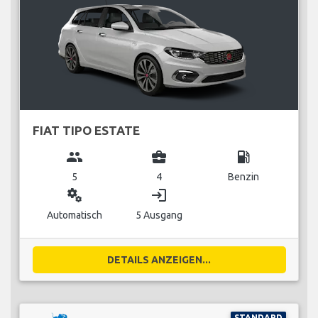
FIAT TIPO ESTATE
group
business_center
local_gas_station
5
4
Benzin
miscellaneous_services
login
Automatisch
5 Ausgang
DETAILS ANZEIGEN...
STANDARD