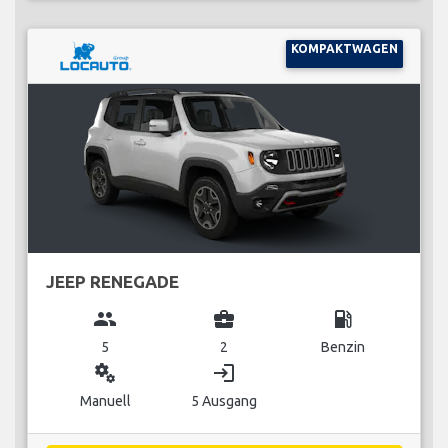
KOMPAKTWAGEN
JEEP RENEGADE
group
business_center
local_gas_station
5
2
Benzin
miscellaneous_services
login
Manuell
5 Ausgang