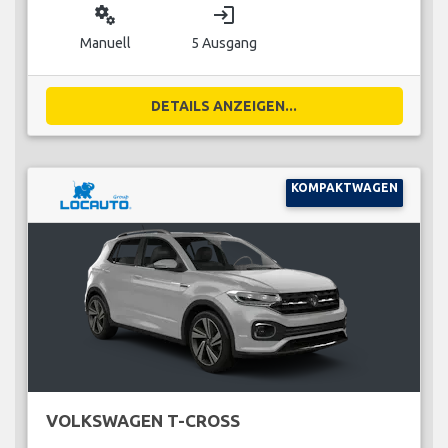
miscellaneous_services
login
Manuell
5 Ausgang
DETAILS ANZEIGEN...
KOMPAKTWAGEN
VOLKSWAGEN T-CROSS