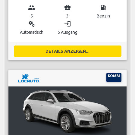
group
business_center
local_gas_station
5
3
Benzin
miscellaneous_services
login
Automatisch
5 Ausgang
DETAILS ANZEIGEN...
KOMBI