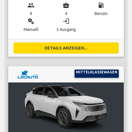
group
business_center
local_gas_station
9
4
Benzin
miscellaneous_services
login
Manuell
5 Ausgang
DETAILS ANZEIGEN...
MITTELKLASSEWAGEN