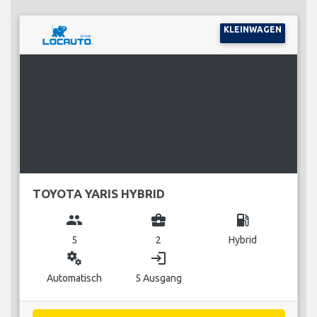
KLEINWAGEN
TOYOTA YARIS HYBRID
group
business_center
local_gas_station
5
2
Hybrid
miscellaneous_services
login
Automatisch
5 Ausgang