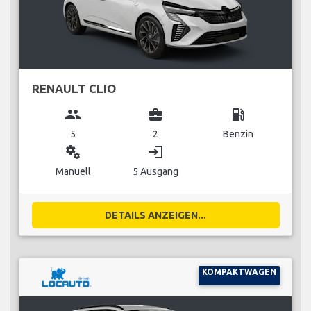
RENAULT CLIO
group
business_center
local_gas_station
5
2
Benzin
miscellaneous_services
login
Manuell
5 Ausgang
DETAILS ANZEIGEN...
KOMPAKTWAGEN