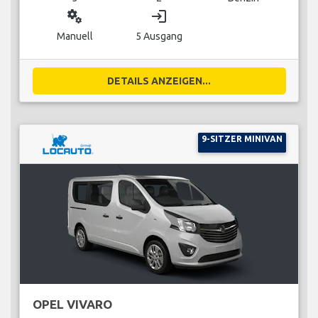
miscellaneous_services
login
Manuell
5 Ausgang
DETAILS ANZEIGEN...
9-SITZER MINIVAN
OPEL VIVARO