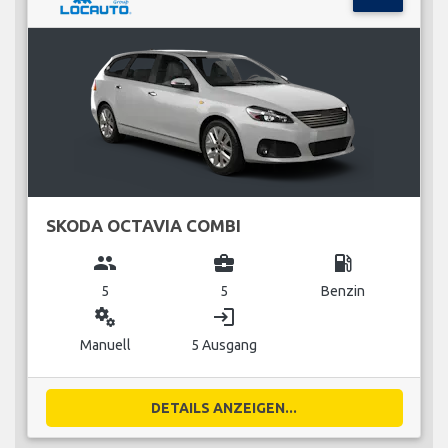
SKODA OCTAVIA COMBI
group
business_center
local_gas_station
5
5
Benzin
miscellaneous_services
login
Manuell
5 Ausgang
DETAILS ANZEIGEN...