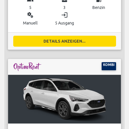
5
3
Benzin
miscellaneous_services
login
Manuell
5 Ausgang
DETAILS ANZEIGEN...
KOMBI