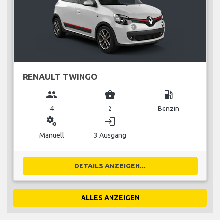
RENAULT TWINGO
group
business_center
local_gas_station
4
2
Benzin
miscellaneous_services
login
Manuell
3 Ausgang
DETAILS ANZEIGEN...
ALLES ANZEIGEN