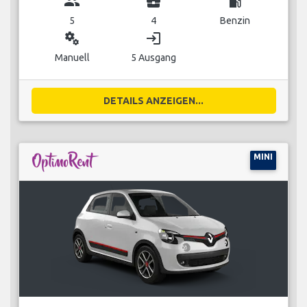
group
business_center
local_gas_station
5
4
Benzin
miscellaneous_services
login
Manuell
5 Ausgang
DETAILS ANZEIGEN...
MINI