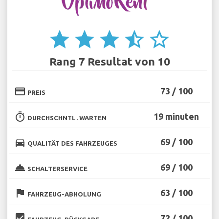
star
star
star
star_half
star_border
Rang 7 Resultat von 10
credit_card
73 / 100
PREIS
timer
19 minuten
DURCHSCHNTL. WARTEN
directions_car
69 / 100
QUALITÄT DES FAHRZEUGES
room_service
69 / 100
SCHALTERSERVICE
flag
63 / 100
FAHRZEUG-ABHOLUNG
beenhere
72 / 100