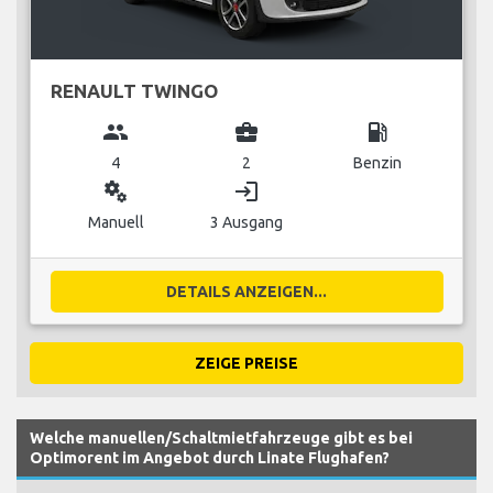
RENAULT TWINGO
group
business_center
local_gas_station
4
2
Benzin
miscellaneous_services
login
Manuell
3 Ausgang
DETAILS ANZEIGEN...
ZEIGE PREISE
Welche manuellen/Schaltmietfahrzeuge gibt es bei
Optimorent im Angebot durch Linate Flughafen?