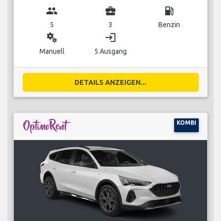
group
business_center
local_gas_station
5
3
Benzin
miscellaneous_services
login
Manuell
5 Ausgang
DETAILS ANZEIGEN...
KOMBI