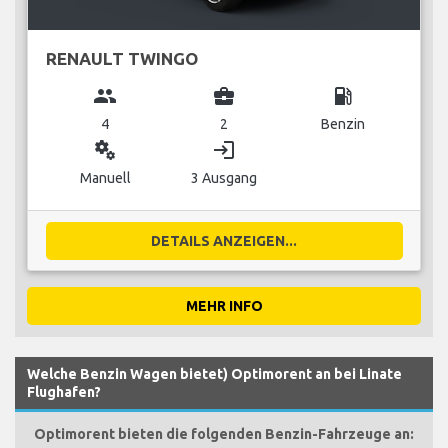
RENAULT TWINGO
group
business_center
local_gas_station
4
2
Benzin
miscellaneous_services
login
Manuell
3 Ausgang
DETAILS ANZEIGEN...
MEHR INFO
Welche Benzin Wagen bietet) Optimorent an bei Linate
Flughafen?
Optimorent bieten die folgenden Benzin-Fahrzeuge an: