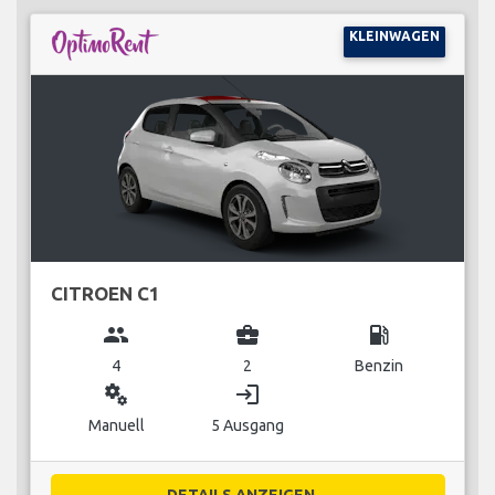
KLEINWAGEN
CITROEN C1
group
business_center
local_gas_station
4
2
Benzin
miscellaneous_services
login
Manuell
5 Ausgang
DETAILS ANZEIGEN...