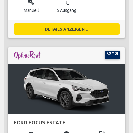
miscellaneous_services
login
Manuell
5 Ausgang
DETAILS ANZEIGEN...
KOMBI
FORD FOCUS ESTATE