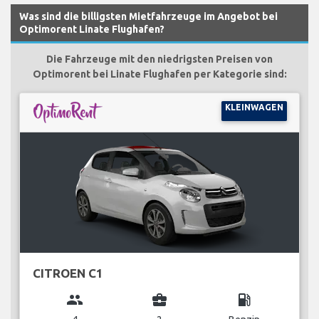
Was sind die billigsten Mietfahrzeuge im Angebot bei
Optimorent Linate Flughafen?
Die Fahrzeuge mit den niedrigsten Preisen von
Optimorent bei Linate Flughafen per Kategorie sind:
KLEINWAGEN
CITROEN C1
group
business_center
local_gas_station