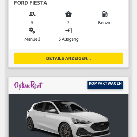
FORD FIESTA
group
business_center
local_gas_station
5
2
Benzin
miscellaneous_services
login
Manuell
5 Ausgang
DETAILS ANZEIGEN...
KOMPAKTWAGEN