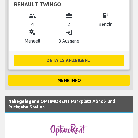
RENAULT TWINGO
group
business_center
local_gas_station
4
2
Benzin
miscellaneous_services
login
Manuell
3 Ausgang
DETAILS ANZEIGEN...
MEHR INFO
Nahegelegene OPTIMORENT Parkplatz Abhol- und
Rückgabe Stellen