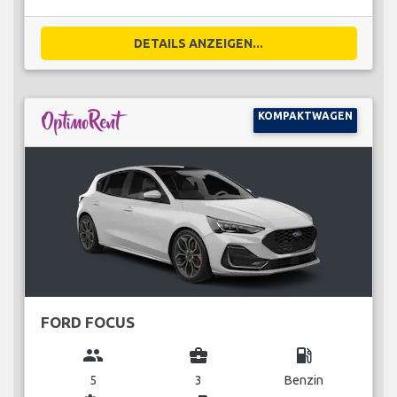
DETAILS ANZEIGEN...
KOMPAKTWAGEN
FORD FOCUS
group
business_center
local_gas_station
5
3
Benzin