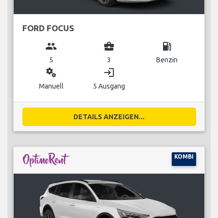
FORD FOCUS
group
business_center
local_gas_station
5
3
Benzin
miscellaneous_services
login
Manuell
5 Ausgang
DETAILS ANZEIGEN...
KOMBI