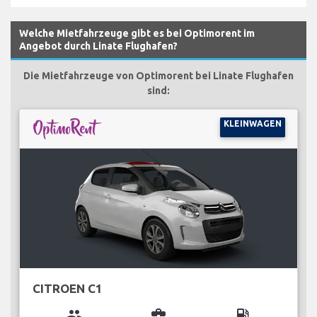
Welche Mietfahrzeuge gibt es bei Optimorent im
Angebot durch Linate Flughafen?
Die Mietfahrzeuge von Optimorent bei Linate Flughafen
sind:
KLEINWAGEN
CITROEN C1
group
business_center
local_gas_station