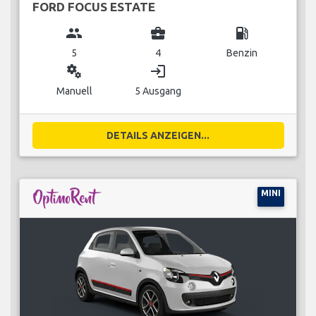
FORD FOCUS ESTATE
group
business_center
local_gas_station
5
4
Benzin
miscellaneous_services
login
Manuell
5 Ausgang
DETAILS ANZEIGEN...
MINI