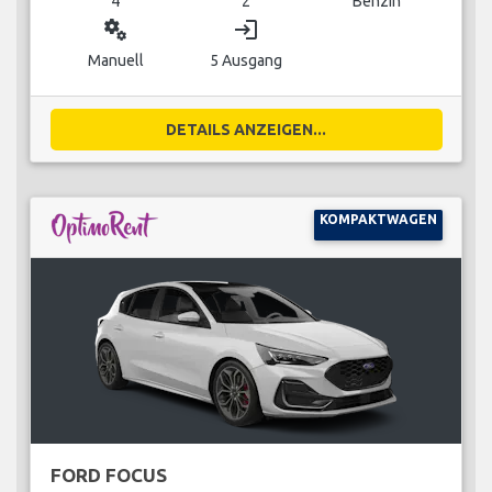
4
2
Benzin
miscellaneous_services
login
Manuell
5 Ausgang
DETAILS ANZEIGEN...
KOMPAKTWAGEN
FORD FOCUS