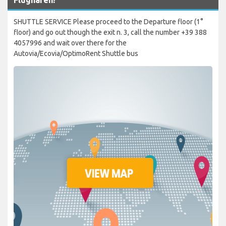
SHUTTLE SERVICE Please proceed to the Departure floor (1°
floor) and go out though the exit n. 3, call the number +39 388
4057996 and wait over there for the
Autovia/Ecovia/OptimoRent Shuttle bus