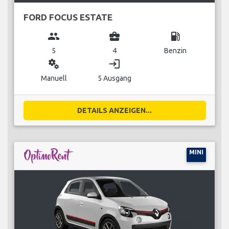
FORD FOCUS ESTATE
group
business_center
local_gas_station
5
4
Benzin
miscellaneous_services
login
Manuell
5 Ausgang
DETAILS ANZEIGEN...
MINI