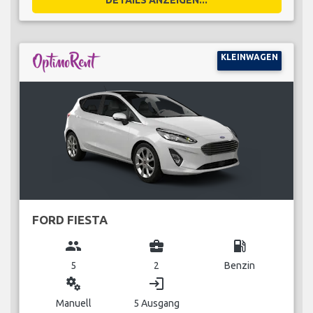
KLEINWAGEN
FORD FIESTA
group
business_center
local_gas_station
5
2
Benzin
miscellaneous_services
login
Manuell
5 Ausgang