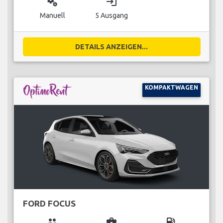
miscellaneous_services
login
Manuell
5 Ausgang
DETAILS ANZEIGEN...
KOMPAKTWAGEN
FORD FOCUS
group
business_center
local_gas_station