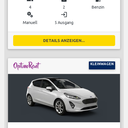
4
2
Benzin
miscellaneous_services
login
Manuell
5 Ausgang
DETAILS ANZEIGEN...
KLEINWAGEN