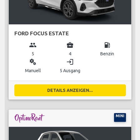
FORD FOCUS ESTATE
group
business_center
local_gas_station
5
4
Benzin
miscellaneous_services
login
Manuell
5 Ausgang
DETAILS ANZEIGEN...
MINI