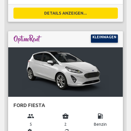
DETAILS ANZEIGEN...
KLEINWAGEN
FORD FIESTA
group
business_center
local_gas_station
5
2
Benzin