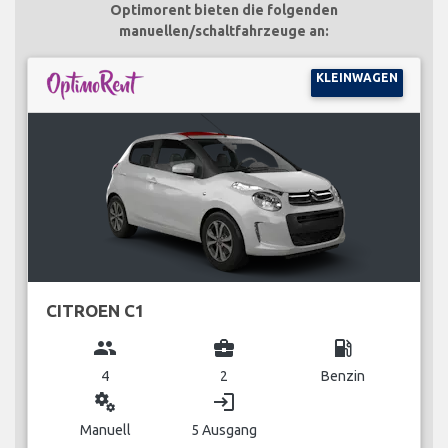
Optimorent bieten die folgenden
manuellen/schaltfahrzeuge an:
KLEINWAGEN
CITROEN C1
group
business_center
local_gas_station
4
2
Benzin
miscellaneous_services
login
Manuell
5 Ausgang